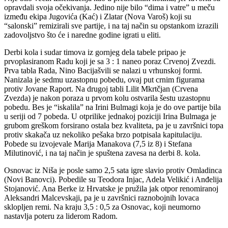
opravdali svoja očekivanja. Jedino nije bilo “dima i vatre” u meču
između ekipa Jugovića (Kać) i Zlatar (Nova Varoš) koji su
“salonski” remizirali sve partije, i na taj način su opstankom izrazili
zadovoljstvo što će i naredne godine igrati u eliti.
Derbi kola i sudar timova iz gornjeg dela tabele pripao je
prvoplasiranom Radu koji je sa 3 : 1 naneo poraz Crvenoj Zvezdi.
Prva tabla Rada, Nino Bacijašvili se nalazi u vrhunskoj formi.
Nanizala je sedmu uzastopnu pobedu, ovaj put crnim figurama
protiv Jovane Raport. Na drugoj tabli Lilit Mkrtčjan (Crvena
Zvezda) je nakon poraza u prvom kolu ostvarila šestu uzastopnu
pobedu. Bes je “iskalila” na Irini Bulmagi koja je do ove partije bila
u seriji od 7 pobeda. U otprilike jednakoj poziciji Irina Bulmaga je
grubom greškom forsirano ostala bez kvaliteta, pa je u završnici topa
protiv skakača uz nekoliko pešaka brzo potpisala kapitulaciju.
Pobede su izvojevale Marija Manakova (7,5 iz 8) i Stefana
Milutinović, i na taj način je spuštena zavesa na derbi 8. kola.
Osnovac iz Niša je posle samo 2,5 sata igre slavio protiv Omladinca
(Novi Banovci). Pobedile su Teodora Injac, Adela Velikić i Anđelija
Stojanović. Ana Berke iz Hrvatske je pružila jak otpor renomiranoj
Aleksandri Malcevskaji, pa je u završnici raznobojnih lovaca
sklopljen remi. Na kraju 3,5 : 0,5 za Osnovac, koji neumorno
nastavlja poteru za liderom Radom.