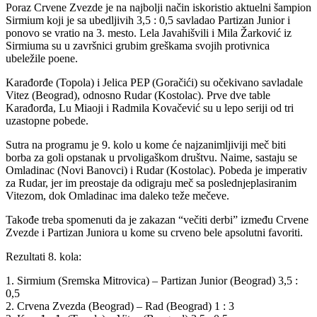
Poraz Crvene Zvezde je na najbolji način iskoristio aktuelni šampion
Sirmium koji je sa ubedljivih 3,5 : 0,5 savladao Partizan Junior i
ponovo se vratio na 3. mesto. Lela Javahišvili i Mila Žarković iz
Sirmiuma su u završnici grubim greškama svojih protivnica
ubeležile poene.
Karađorđe (Topola) i Jelica PEP (Goračići) su očekivano savladale
Vitez (Beograd), odnosno Rudar (Kostolac). Prve dve table
Karađorđa, Lu Miaoji i Radmila Kovačević su u lepo seriji od tri
uzastopne pobede.
Sutra na programu je 9. kolo u kome će najzanimljiviji meč biti
borba za goli opstanak u prvoligaškom društvu. Naime, sastaju se
Omladinac (Novi Banovci) i Rudar (Kostolac). Pobeda je imperativ
za Rudar, jer im preostaje da odigraju meč sa poslednjeplasiranim
Vitezom, dok Omladinac ima daleko teže mečeve.
Takođe treba spomenuti da je zakazan “večiti derbi” između Crvene
Zvezde i Partizan Juniora u kome su crveno bele apsolutni favoriti.
Rezultati 8. kola:
1. Sirmium (Sremska Mitrovica) – Partizan Junior (Beograd) 3,5 :
0,5
2. Crvena Zvezda (Beograd) – Rad (Beograd) 1 : 3