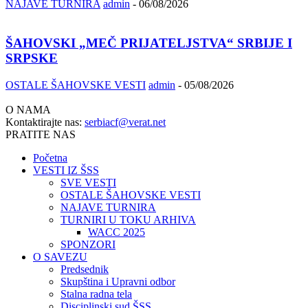
NAJAVE TURNIRA
admin
-
06/08/2026
ŠAHOVSKI „MEČ PRIJATELJSTVA“ SRBIJE I
SRPSKE
OSTALE ŠAHOVSKE VESTI
admin
-
05/08/2026
O NAMA
Kontaktirajte nas:
serbiacf@verat.net
PRATITE NAS
Početna
VESTI IZ ŠSS
SVE VESTI
OSTALE ŠAHOVSKE VESTI
NAJAVE TURNIRA
TURNIRI U TOKU ARHIVA
WACC 2025
SPONZORI
O SAVEZU
Predsednik
Skupština i Upravni odbor
Stalna radna tela
Disciplinski sud ŠSS