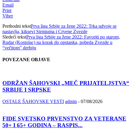
Email
Print
Viber
Prethodni tekst
Prva liga Srbije za žene 2022: Trka udvoje se
nastavlja, kiksevi Sirmiuma i Crvene Zvezde
Sledeći tekst
Prva liga Srbije za žene 2022: Favoriti po starom,
Rudar (Kostolac) na korak do opstanka, pobeda Zvezde u
“večitom” derbiju
POVEZANE OBJAVE
ODRŽAN ŠAHOVSKI „MEČ PRIJATELJSTVA“
SRBIJE I SRPSKE
OSTALE ŠAHOVSKE VESTI
admin
-
07/08/2026
FIDE SVETSKO PRVENSTVO ZA VETERANE
50+ I 65+ GODINA – RASPIS...