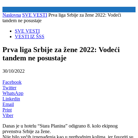
Naslovna
SVE VESTI
Prva liga Srbije za žene 2022: Vodeći
tandem ne posustaje
SVE VESTI
VESTI IZ ŠSS
Prva liga Srbije za žene 2022: Vodeći
tandem ne posustaje
30/10/2022
Facebook
Twitter
WhatsApp
Linkedin
Email
Print
Viber
Danas je u hotelu “Stara Planina” odigrano 8. kolo ekipnog
prvenstva Srbije za žene.
Nije bilo većih iznenađenja kao u prethodnim kolima, jer favoriti su