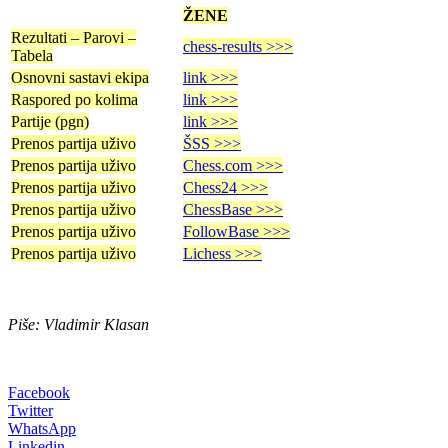
ŽENE
Rezultati – Parovi –
chess-results >>>
Tabela
Osnovni sastavi ekipa
link >>>
Raspored po kolima
link >>>
Partije (pgn)
link >>>
Prenos partija uživo
ŠSS >>>
Prenos partija uživo
Chess.com >>>
Prenos partija uživo
Chess24 >>>
Prenos partija uživo
ChessBase >>>
Prenos partija uživo
FollowBase >>>
Prenos partija uživo
Lichess >>>
Piše: Vladimir Klasan
Facebook
Twitter
WhatsApp
Linkedin