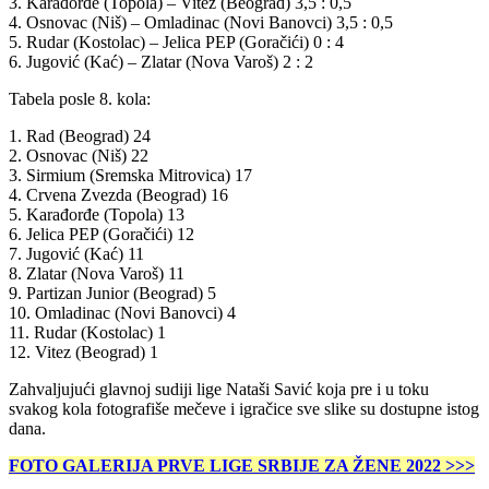
3. Karađorđe (Topola) – Vitez (Beograd) 3,5 : 0,5
4. Osnovac (Niš) – Omladinac (Novi Banovci) 3,5 : 0,5
5. Rudar (Kostolac) – Jelica PEP (Goračići) 0 : 4
6. Jugović (Kać) – Zlatar (Nova Varoš) 2 : 2
Tabela posle 8. kola:
1. Rad (Beograd) 24
2. Osnovac (Niš) 22
3. Sirmium (Sremska Mitrovica) 17
4. Crvena Zvezda (Beograd) 16
5. Karađorđe (Topola) 13
6. Jelica PEP (Goračići) 12
7. Jugović (Kać) 11
8. Zlatar (Nova Varoš) 11
9. Partizan Junior (Beograd) 5
10. Omladinac (Novi Banovci) 4
11. Rudar (Kostolac) 1
12. Vitez (Beograd) 1
Zahvaljujući glavnoj sudiji lige Nataši Savić koja pre i u toku
svakog kola fotografiše mečeve i igračice sve slike su dostupne istog
dana.
FOTO GALERIJA PRVE LIGE SRBIJE ZA ŽENE 2022 >>>