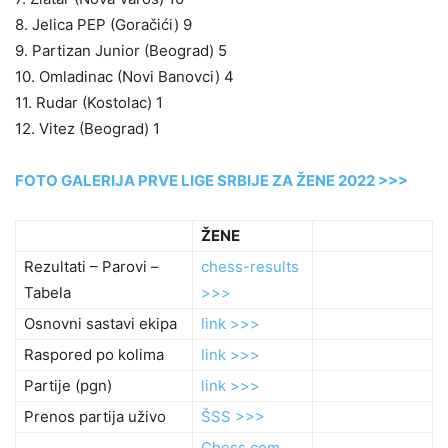
8. Jelica PEP (Goračići) 9
9. Partizan Junior (Beograd) 5
10. Omladinac (Novi Banovci) 4
11. Rudar (Kostolac) 1
12. Vitez (Beograd) 1
FOTO GALERIJA PRVE LIGE SRBIJE ZA ŽENE 2022 >>>
ŽENE
Rezultati – Parovi –
chess-results
Tabela
>>>
Osnovni sastavi ekipa
link >>>
Raspored po kolima
link >>>
Partije (pgn)
link >>>
Prenos partija uživo
ŠSS >>>
Chess.com