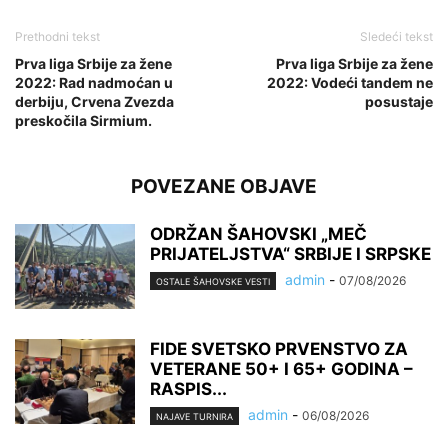
Prethodni tekst
Sledeći tekst
Prva liga Srbije za žene
Prva liga Srbije za žene
2022: Rad nadmoćan u
2022: Vodeći tandem ne
derbiju, Crvena Zvezda
posustaje
preskočila Sirmium.
POVEZANE OBJAVE
ODRŽAN ŠAHOVSKI „MEČ
PRIJATELJSTVA“ SRBIJE I SRPSKE
admin
-
07/08/2026
OSTALE ŠAHOVSKE VESTI
FIDE SVETSKO PRVENSTVO ZA
VETERANE 50+ I 65+ GODINA –
RASPIS...
admin
-
06/08/2026
NAJAVE TURNIRA