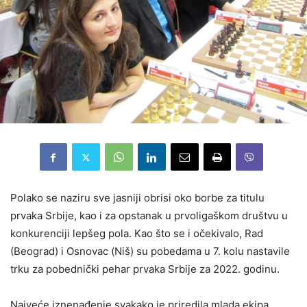
Polako se naziru sve jasniji obrisi oko borbe za titulu
prvaka Srbije, kao i za opstanak u prvoligaškom društvu u
konkurenciji lepšeg pola. Kao što se i očekivalo, Rad
(Beograd) i Osnovac (Niš) su pobedama u 7. kolu nastavile
trku za pobednički pehar prvaka Srbije za 2022. godinu.
Najveće iznenađenje svakako je priredila mlada ekipa