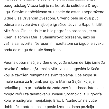
beogradskog Viteza koji je na korak do selidbe u Drugu
ligu. Sasvim neočekivano su uspele da ostanu neporažene
u duelu sa Crvenom Zvezdom. Crveno bele su ovaj put
odmarale svoje dve najbolje igračice, Jovanu Raport i Lilit
Mkrtčjan. Čini se da je to bila pogrešna procena, jer su
Ksenija Tomin i Marija Stanimirović poražene, iako su
važile za favorite. Nerešenim rezultatom su izgubile svaku
nadu da mogu do titule šampiona.
Veoma dobar meč je viđen u vojvođanskom derbiju između
prvaka Sirmiuma (Sremska Mitrovica) i Jugovića iz Kaća
koji je završen remijima na svim tablama. Obe ekipe su
imale šansu za trijumf, ponajpre Marina Gajčin koja je
nekoliko puta propuštala da zada završni udarac. Isto bi se
moglo reći i za talentovanu Jovanu Srdanović iz Jugovića
koja je nadigrala imenjakinju Erić. U “cajtnotu” ne vuče
dobitničke poteze, pa se posle izmena dama pozicija