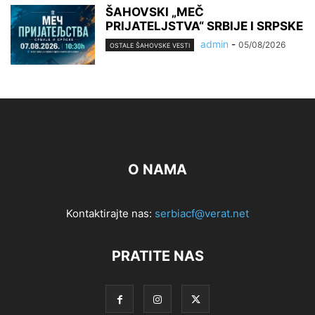
ŠAHOVSKI „MEČ
PRIJATELJSTVA“ SRBIJE I SRPSKE
admin
-
05/08/2026
OSTALE ŠAHOVSKE VESTI
O NAMA
Kontaktirajte nas:
serbiacf@verat.net
PRATITE NAS