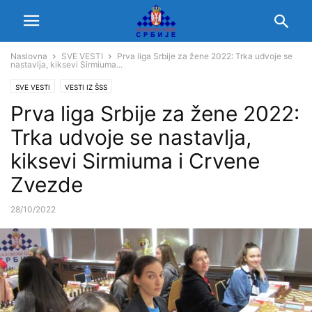
Naslovna
SVE VESTI
Prva liga Srbije za žene 2022: Trka udvoje se
nastavlja, kiksevi Sirmiuma...
SVE VESTI
VESTI IZ ŠSS
Prva liga Srbije za žene 2022:
Trka udvoje se nastavlja,
kiksevi Sirmiuma i Crvene
Zvezde
28/10/2022