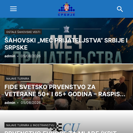
OSTALE ŠAHOVSKE VESTI
ŠAHOVSKI „MEČ PRIJATELJSTVA“ SRBIJE I
SRPSKE
admin
-
05/08/2026
NAJAVE TURNIRA
FIDE SVETSKO PRVENSTVO ZA
VETERANE 50+ I 65+ GODINA – RASPIS...
admin
-
05/08/2026
NAJAVE TURNIRA U INOSTRANSTVU