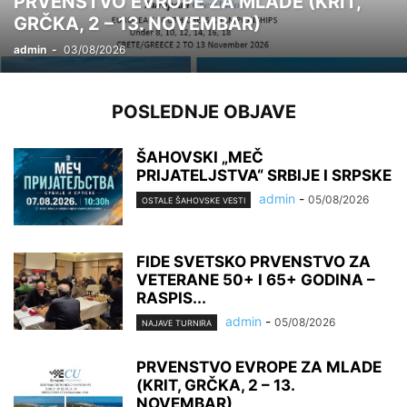
PRVENSTVO EVROPE ZA MLADE (KRIT,
GRČKA, 2 – 13. NOVEMBAR)
admin
-
03/08/2026
POSLEDNJE OBJAVE
ŠAHOVSKI „MEČ
PRIJATELJSTVA“ SRBIJE I SRPSKE
admin
-
05/08/2026
OSTALE ŠAHOVSKE VESTI
FIDE SVETSKO PRVENSTVO ZA
VETERANE 50+ I 65+ GODINA –
RASPIS...
admin
-
05/08/2026
NAJAVE TURNIRA
PRVENSTVO EVROPE ZA MLADE
(KRIT, GRČKA, 2 – 13.
NOVEMBAR)