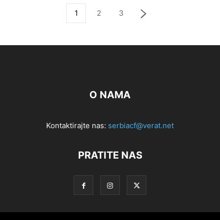
1
2
3
O NAMA
Kontaktirajte nas:
serbiacf@verat.net
PRATITE NAS