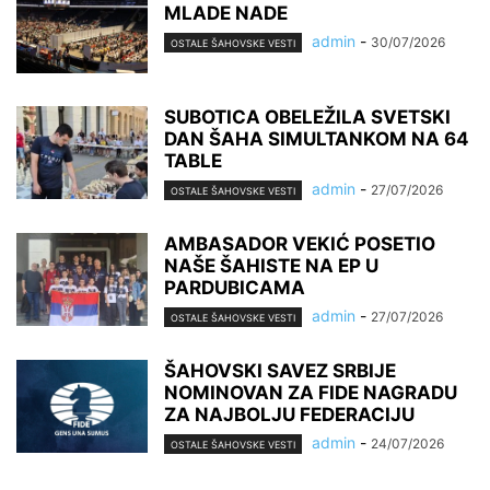
MLADE NADE
admin
-
30/07/2026
OSTALE ŠAHOVSKE VESTI
SUBOTICA OBELEŽILA SVETSKI
DAN ŠAHA SIMULTANKOM NA 64
TABLE
admin
-
27/07/2026
OSTALE ŠAHOVSKE VESTI
AMBASADOR VEKIĆ POSETIO
NAŠE ŠAHISTE NA EP U
PARDUBICAMA
admin
-
27/07/2026
OSTALE ŠAHOVSKE VESTI
ŠAHOVSKI SAVEZ SRBIJE
NOMINOVAN ZA FIDE NAGRADU
ZA NAJBOLJU FEDERACIJU
admin
-
24/07/2026
OSTALE ŠAHOVSKE VESTI