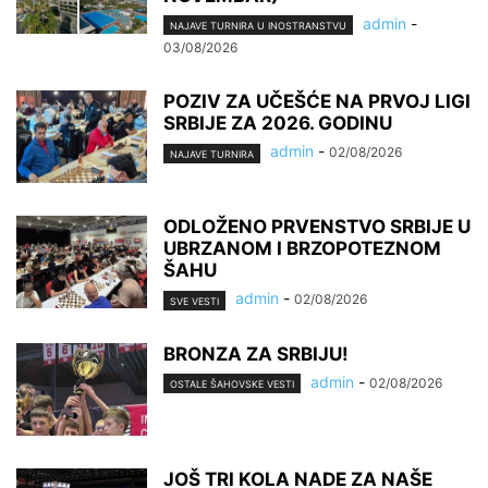
admin
-
NAJAVE TURNIRA U INOSTRANSTVU
03/08/2026
POZIV ZA UČEŠĆE NA PRVOJ LIGI
SRBIJE ZA 2026. GODINU
admin
-
02/08/2026
NAJAVE TURNIRA
ODLOŽENO PRVENSTVO SRBIJE U
UBRZANOM I BRZOPOTEZNOM
ŠAHU
admin
-
02/08/2026
SVE VESTI
BRONZA ZA SRBIJU!
admin
-
02/08/2026
OSTALE ŠAHOVSKE VESTI
JOŠ TRI KOLA NADE ZA NAŠE