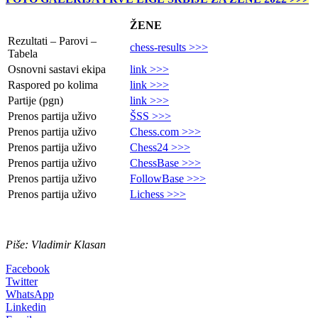
ŽENE
Rezultati – Parovi –
chess-results >>>
Tabela
Osnovni sastavi ekipa
link >>>
Raspored po kolima
link >>>
Partije (pgn)
link >>>
Prenos partija uživo
ŠSS >>>
Prenos partija uživo
Chess.com >>>
Prenos partija uživo
Chess24 >>>
Prenos partija uživo
ChessBase >>>
Prenos partija uživo
FollowBase >>>
Prenos partija uživo
Lichess >>>
Piše: Vladimir Klasan
Facebook
Twitter
WhatsApp
Linkedin