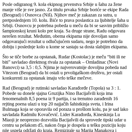
Posle odigranog 9. kola ekipnog prvenstva Srbije u šahu za žene
manje više je sve jasno. Za titulu prvaka Srbije boriće se ekipe Rada
(Beograd) i Osnovca (Niš). Njihov meč je zakazan za sutra, u
pretposlednjem 10. kolu. Biće to prava poslastica za ljubitelje šaha u
Srbiji. Osnovcu je potrebna pobeda u meču da bi se sasvim približio
šampionskoj kruni kolo pre kraja. Sa druge strane, Radu odgovara
nerešen rezultat. Međutim, obema ekipama nije dovoljan samo
odgovarajući rezultat u odlučujućem sudaru, nego je potrebno da
dobiju i poslednje kolo u kome se sastaju sa dosta slabijim ekipama.
Što se tiče borbe za opstanak, Rudar (Kostolac) je meču “biti ili ne
biti” savladao direktnog rivala za opstanak – Omladinac (Novi
Banovci) sa 3,5 : 0,5. Njima je najverovatnije dovoljna pobeda nad
Vitezom (Beograd) da bi ostali u prvoligaškom društvu, jer ostali
konkurenti za opstanak imaju vrlo teške mečeve.
Rad (Beograd) je rutinski savladao Karađorđe (Topola) sa 3 : 1.
Pobede su donele sjajna Gruzijka Nino Bacijašvili koja ima
fenomenalnih 8,5 poena iz 9 partija, i sa trenutno zarađenih 16
rejting poena ulazi u top 20 najjačih šahistkinja sveta, i Irina
Bulmaga koja se oporavila od poraza u prošlom kolu, pa je sad lako
savladala Radmilu Kovačević. Lider Karađorđa, Kineskinja Lu
Miaoji je neoprezno dozvolila Bacijašvili da sprovede tipski udar u
centru sa pešakom d5, nakon čega je dospela u tešku poziciju koju
nije uspela održati do kraja. Remizirale su Marija Manakova i