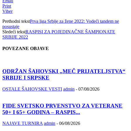
Email
Print
Viber
Prethodni tekst
Prva liga Srbije za žene 2022: Vodeći tandem ne
posustaje
Sledeći tekst
RASPISI ZA POJEDINAČNE ŠAMPIONATE
SRBIJE 2022
POVEZANE OBJAVE
ODRŽAN ŠAHOVSKI „MEČ PRIJATELJSTVA“
SRBIJE I SRPSKE
OSTALE ŠAHOVSKE VESTI
admin
-
07/08/2026
FIDE SVETSKO PRVENSTVO ZA VETERANE
50+ I 65+ GODINA – RASPIS...
NAJAVE TURNIRA
admin
-
06/08/2026