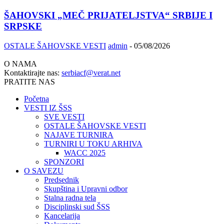
ŠAHOVSKI „MEČ PRIJATELJSTVA“ SRBIJE I
SRPSKE
OSTALE ŠAHOVSKE VESTI
admin
-
05/08/2026
O NAMA
Kontaktirajte nas:
serbiacf@verat.net
PRATITE NAS
Početna
VESTI IZ ŠSS
SVE VESTI
OSTALE ŠAHOVSKE VESTI
NAJAVE TURNIRA
TURNIRI U TOKU ARHIVA
WACC 2025
SPONZORI
O SAVEZU
Predsednik
Skupština i Upravni odbor
Stalna radna tela
Disciplinski sud ŠSS
Kancelarija