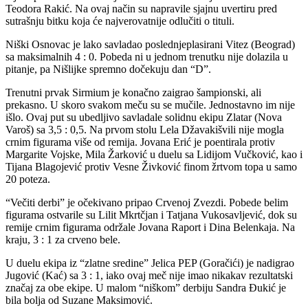
Teodora Rakić. Na ovaj način su napravile sjajnu uvertiru pred
sutrašnju bitku koja će najverovatnije odlučiti o tituli.
Niški Osnovac je lako savladao poslednjeplasirani Vitez (Beograd)
sa maksimalnih 4 : 0. Pobeda ni u jednom trenutku nije dolazila u
pitanje, pa Nišlijke spremno dočekuju dan “D”.
Trenutni prvak Sirmium je konačno zaigrao šampionski, ali
prekasno. U skoro svakom meču su se mučile. Jednostavno im nije
išlo. Ovaj put su ubedljivo savladale solidnu ekipu Zlatar (Nova
Varoš) sa 3,5 : 0,5. Na prvom stolu Lela Džavakišvili nije mogla
crnim figurama više od remija. Jovana Erić je poentirala protiv
Margarite Vojske, Mila Žarković u duelu sa Lidijom Vučković, kao i
Tijana Blagojević protiv Vesne Živković finom žrtvom topa u samo
20 poteza.
“Večiti derbi” je očekivano pripao Crvenoj Zvezdi. Pobede belim
figurama ostvarile su Lilit Mkrtčjan i Tatjana Vukosavljević, dok su
remije crnim figurama održale Jovana Raport i Dina Belenkaja. Na
kraju, 3 : 1 za crveno bele.
U duelu ekipa iz “zlatne sredine” Jelica PEP (Goračići) je nadigrao
Jugović (Kać) sa 3 : 1, iako ovaj meč nije imao nikakav rezultatski
značaj za obe ekipe. U malom “niškom” derbiju Sandra Đukić je
bila bolja od Suzane Maksimović.