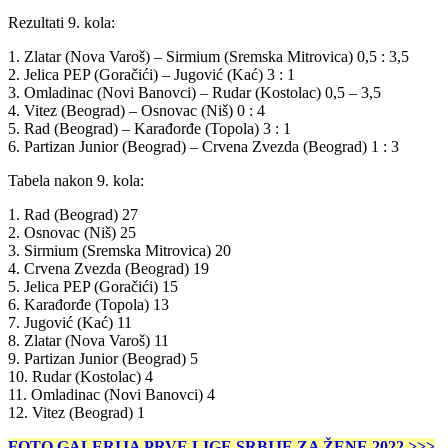
Rezultati 9. kola:
1. Zlatar (Nova Varoš) – Sirmium (Sremska Mitrovica) 0,5 : 3,5
2. Jelica PEP (Goračići) – Jugović (Kać) 3 : 1
3. Omladinac (Novi Banovci) – Rudar (Kostolac) 0,5 – 3,5
4. Vitez (Beograd) – Osnovac (Niš) 0 : 4
5. Rad (Beograd) – Karađorđe (Topola) 3 : 1
6. Partizan Junior (Beograd) – Crvena Zvezda (Beograd) 1 : 3
Tabela nakon 9. kola:
1. Rad (Beograd) 27
2. Osnovac (Niš) 25
3. Sirmium (Sremska Mitrovica) 20
4. Crvena Zvezda (Beograd) 19
5. Jelica PEP (Goračići) 15
6. Karađorđe (Topola) 13
7. Jugović (Kać) 11
8. Zlatar (Nova Varoš) 11
9. Partizan Junior (Beograd) 5
10. Rudar (Kostolac) 4
11. Omladinac (Novi Banovci) 4
12. Vitez (Beograd) 1
FOTO GALERIJA PRVE LIGE SRBIJE ZA ŽENE 2022 >>>