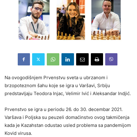
Na ovogodišnjem Prvenstvu sveta u ubrzanom i
brzopoteznom šahu koje se igra u Varšavi, Srbiju
predstavljaju Teodora Injac, Velimir Ivić i Aleksandar Indjić.
Prvenstvo se igra u periodu 26. do 30. decembar 2021.
Varšava i Poljska su peuzeli domaćinstvo ovog takmičenja
kada je Kazahstan odustao usled problema sa pandemijom
Kovid virusa.