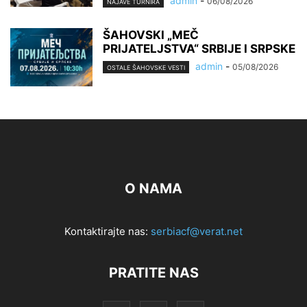
admin
-
06/08/2026
NAJAVE TURNIRA
ŠAHOVSKI „MEČ
PRIJATELJSTVA“ SRBIJE I SRPSKE
admin
-
05/08/2026
OSTALE ŠAHOVSKE VESTI
O NAMA
Kontaktirajte nas:
serbiacf@verat.net
PRATITE NAS