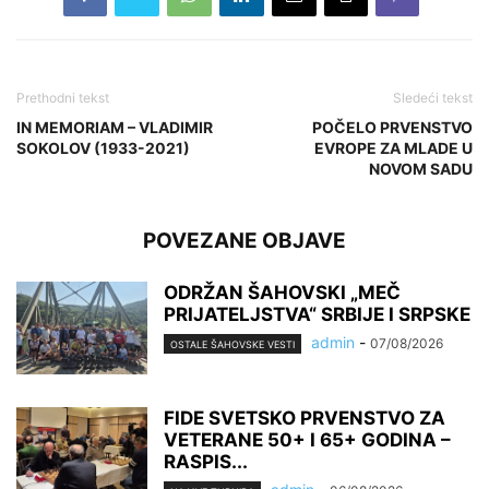
Prethodni tekst
Sledeći tekst
IN MEMORIAM – VLADIMIR
POČELO PRVENSTVO
SOKOLOV (1933-2021)
EVROPE ZA MLADE U
NOVOM SADU
POVEZANE OBJAVE
ODRŽAN ŠAHOVSKI „MEČ
PRIJATELJSTVA“ SRBIJE I SRPSKE
admin
-
07/08/2026
OSTALE ŠAHOVSKE VESTI
FIDE SVETSKO PRVENSTVO ZA
VETERANE 50+ I 65+ GODINA –
RASPIS...