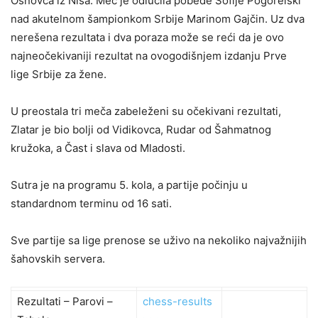
Osnovca iz Niša. Meč je odlučila pobede Sofije Pogorelski
nad akutelnom šampionkom Srbije Marinom Gajčin. Uz dva
nerešena rezultata i dva poraza može se reći da je ovo
najneočekivaniji rezultat na ovogodišnjem izdanju Prve
lige Srbije za žene.
U preostala tri meča zabeleženi su očekivani rezultati,
Zlatar je bio bolji od Vidikovca, Rudar od Šahmatnog
kružoka, a Čast i slava od Mladosti.
Sutra je na programu 5. kola, a partije počinju u
standardnom terminu od 16 sati.
Sve partije sa lige prenose se uživo na nekoliko najvažnijih
šahovskih servera.
Rezultati – Parovi –
chess-results