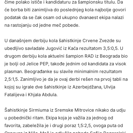
čime polako ističe i kandidaturu za šampionsku titulu. Da
će borba biti zanimljiva do poslednjeg kola najbolje govori
podatak da se čak osam od ukupno dvanaest ekipa nalazi
na rastojanju od jedne meč pobede.
U današnjem derbiju kola šahistkinje Crvene Zvezde su
ubedljivo savladale Jugović iz Kaća rezultatom 3,5:0,5. U
drugom derbiju kola aktuelni šampion RAD iz Beograda bio
je bolji od Jelice PEP, takođe jednim od kandidata za visok
plasman. Beograđanke su slavile minimalnim rezultatom
2,5:1,5. Zanimljivo je da je ovaj derbi rešen na prvoj tabli na
kojoj su igrale dve šahistkinje iz Azerbejdžana, Ulvija
Fatalijeva i Khjala Abdula.
Šahistkinje Sirmiuma iz Sremske Mitrovice nikako da udju
u pobednički ritam. Ekipa koja je važila za jednog od
favorita, zabeležila je i drugi poraz 1,5:2,5, ovoga puta od