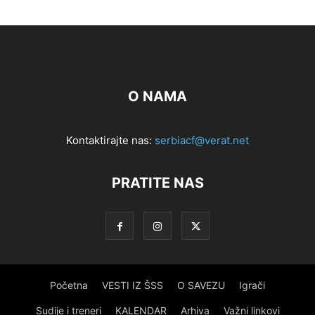
O NAMA
Kontaktirajte nas:
serbiacf@verat.net
PRATITE NAS
Početna
VESTI IZ ŠSS
O SAVEZU
Igrači
Sudije i treneri
KALENDAR
Arhiva
Važni linkovi