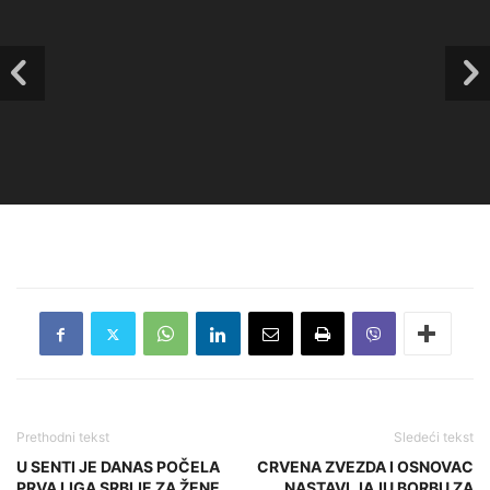
Prethodni tekst
Sledeći tekst
U SENTI JE DANAS POČELA
CRVENA ZVEZDA I OSNOVAC
PRVA LIGA SRBIJE ZA ŽENE
NASTAVLJAJU BORBU ZA