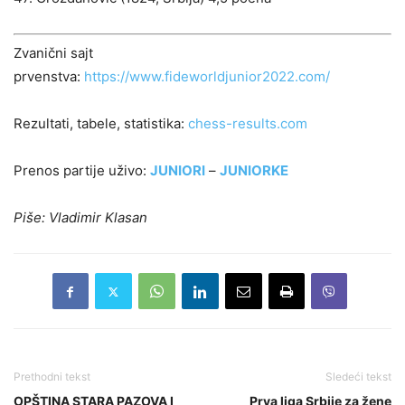
Zvanični sajt
prvenstva:
https://www.fideworldjunior2022.com/
Rezultati, tabele, statistika:
chess-results.com
Prenos partije uživo:
JUNIORI
–
JUNIORKE
Piše: Vladimir Klasan
Prethodni tekst
Sledeći tekst
OPŠTINA STARA PAZOVA I
Prva liga Srbije za žene