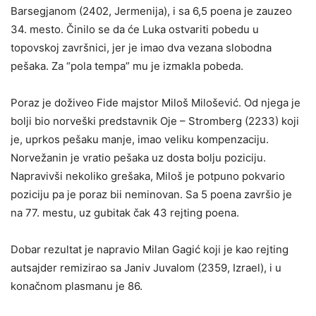
Barsegjanom (2402, Jermenija), i sa 6,5 poena je zauzeo
34. mesto. Činilo se da će Luka ostvariti pobedu u
topovskoj završnici, jer je imao dva vezana slobodna
pešaka. Za “pola tempa” mu je izmakla pobeda.
Poraz je doživeo Fide majstor Miloš Milošević. Od njega je
bolji bio norveški predstavnik Oje – Stromberg (2233) koji
je, uprkos pešaku manje, imao veliku kompenzaciju.
Norvežanin je vratio pešaka uz dosta bolju poziciju.
Napravivši nekoliko grešaka, Miloš je potpuno pokvario
poziciju pa je poraz bii neminovan. Sa 5 poena završio je
na 77. mestu, uz gubitak čak 43 rejting poena.
Dobar rezultat je napravio Milan Gagić koji je kao rejting
autsajder remizirao sa Janiv Juvalom (2359, Izrael), i u
konačnom plasmanu je 86.