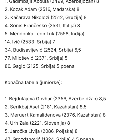
1. Gadimbajli Abdula (2499, Azerbejdžan) 8
2. Kozak Adam (2516, Mađarska) 8
3. Kačarava Nikolozi (2512, Gruzija) 8
4. Sonis Frančesko (2531, Italija) 8
5. Mendonka Leon Luk (2558, Indija)
14. Ivić (2533, Srbija) 7
34. Budisavljević (2524, Srbija) 6,5
77. Milošević (2371, Srbija) 5
86. Gagić (2125, Srbija) 5 poena
Konačna tabela (juniorke):
1. Bejdulajeva Govhar (2356, Azerbejdžan) 8,5
2. Serikbaj Asel (2181, Kazahstan) 8,5
3. Meruert Kamalidenova (2376, Kazahstan) 8
4. Urh Zala (2221, Slovenija) 8
5. Jaročka Livija (2086, Poljska) 8
47. Grozdanović (1824, Srbija) 4,5 poena