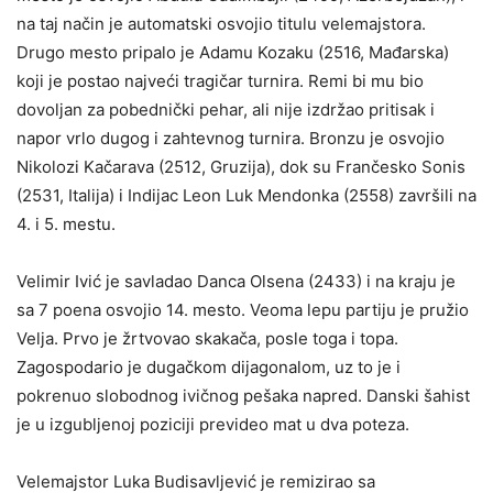
na taj način je automatski osvojio titulu velemajstora.
Drugo mesto pripalo je Adamu Kozaku (2516, Mađarska)
koji je postao najveći tragičar turnira. Remi bi mu bio
dovoljan za pobednički pehar, ali nije izdržao pritisak i
napor vrlo dugog i zahtevnog turnira. Bronzu je osvojio
Nikolozi Kačarava (2512, Gruzija), dok su Frančesko Sonis
(2531, Italija) i Indijac Leon Luk Mendonka (2558) završili na
4. i 5. mestu.
Velimir Ivić je savladao Danca Olsena (2433) i na kraju je
sa 7 poena osvojio 14. mesto. Veoma lepu partiju je pružio
Velja. Prvo je žrtvovao skakača, posle toga i topa.
Zagospodario je dugačkom dijagonalom, uz to je i
pokrenuo slobodnog ivičnog pešaka napred. Danski šahist
je u izgubljenoj poziciji prevideo mat u dva poteza.
Velemajstor Luka Budisavljević je remizirao sa