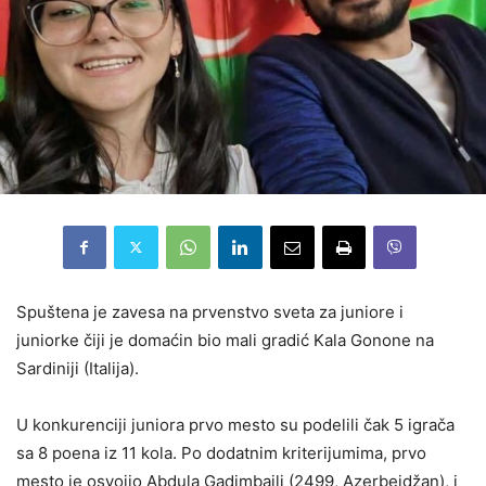
Spuštena je zavesa na prvenstvo sveta za juniore i
juniorke čiji je domaćin bio mali gradić Kala Gonone na
Sardiniji (Italija).
U konkurenciji juniora prvo mesto su podelili čak 5 igrača
sa 8 poena iz 11 kola. Po dodatnim kriterijumima, prvo
mesto je osvojio Abdula Gadimbajli (2499, Azerbejdžan), i