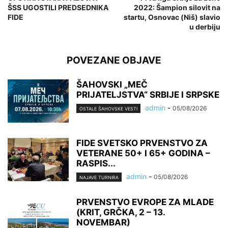
ŠSS UGOSTILI PREDSEDNIKA
2022: Šampion silovit na
FIDE
startu, Osnovac (Niš) slavio
u derbiju
POVEZANE OBJAVE
ŠAHOVSKI „MEČ
PRIJATELJSTVA“ SRBIJE I SRPSKE
admin
-
05/08/2026
OSTALE ŠAHOVSKE VESTI
FIDE SVETSKO PRVENSTVO ZA
VETERANE 50+ I 65+ GODINA –
RASPIS...
admin
-
05/08/2026
NAJAVE TURNIRA
PRVENSTVO EVROPE ZA MLADE
(KRIT, GRČKA, 2 – 13.
NOVEMBAR)