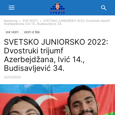
Naslovna
SVE VESTI
SVETSKO JUNIORSKO 2022: Dvostruki trijumf
Azerbejdžana, Ivić 14., Budisavljević 34.
SVE VESTI
VESTI IZ ŠSS
SVETSKO JUNIORSKO 2022:
Dvostruki trijumf
Azerbejdžana, Ivić 14.,
Budisavljević 34.
23/10/2022