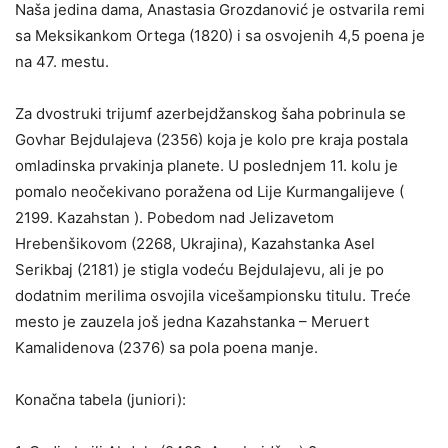
Naša jedina dama, Anastasia Grozdanović je ostvarila remi
sa Meksikankom Ortega (1820) i sa osvojenih 4,5 poena je
na 47. mestu.
Za dvostruki trijumf azerbejdžanskog šaha pobrinula se
Govhar Bejdulajeva (2356) koja je kolo pre kraja postala
omladinska prvakinja planete. U poslednjem 11. kolu je
pomalo neočekivano poražena od Lije Kurmangalijeve (
2199. Kazahstan ). Pobedom nad Jelizavetom
Hrebenšikovom (2268, Ukrajina), Kazahstanka Asel
Serikbaj (2181) je stigla vodeću Bejdulajevu, ali je po
dodatnim merilima osvojila vicešampionsku titulu. Treće
mesto je zauzela još jedna Kazahstanka – Meruert
Kamalidenova (2376) sa pola poena manje.
Konačna tabela (juniori):