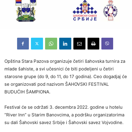
Opština Stara Pazova organizuje četiri šahovska turnira za
mlade šahiste, a svi učesnici će biti podeljeni u četiri
starosne grupe (do 9, do 11, do 17 godina). Ceo dogadjaj će
se organizovati pod nazivom ŠAHOVSKI FESTIVAL
BUDUĆIH ŠAMPIONA.
Festival će se održati 3. decembra 2022. godine u hotelu
“River Inn” u Starim Banovcima, a podršku organizatorima
su dali Šahovski savez Srbije i Šahovski savez Vojvodine.