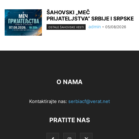
ŠAHOVSKI „MEČ
PRIJATELJSTVA“ SRBIJE I SRPSKE
admin
-
05/08/2026
OSTALE ŠAHOVSKE VESTI
O NAMA
Kontaktirajte nas:
serbiacf@verat.net
PRATITE NAS