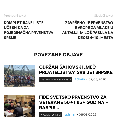
Prethodni tekst
Sledeći tekst
KOMPLETIRANE LISTE
ZAVRŠENO JE PRVENSTVO
UČESNIKA ZA
EVROPE ZA MLADE U
POJEDINAČNA PRVENSTVA
ANTALIJI. MILOŠ PASULA NA
SRBIJE
DEOBI 4-10. MESTA
POVEZANE OBJAVE
ODRŽAN ŠAHOVSKI „MEČ
PRIJATELJSTVA“ SRBIJE I SRPSKE
admin
-
07/08/2026
OSTALE ŠAHOVSKE VESTI
FIDE SVETSKO PRVENSTVO ZA
VETERANE 50+ I 65+ GODINA –
RASPIS...
admin
-
06/08/2026
NAJAVE TURNIRA