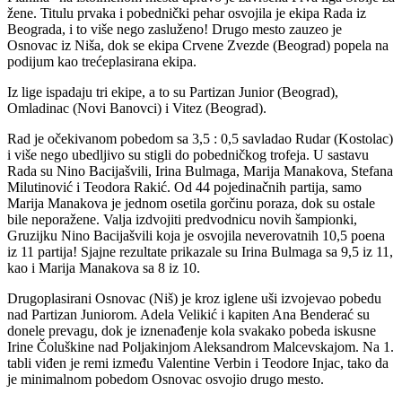
žene. Titulu prvaka i pobednički pehar osvojila je ekipa Rada iz
Beograda, i to više nego zasluženo! Drugo mesto zauzeo je
Osnovac iz Niša, dok se ekipa Crvene Zvezde (Beograd) popela na
podijum kao trećeplasirana ekipa.
Iz lige ispadaju tri ekipe, a to su Partizan Junior (Beograd),
Omladinac (Novi Banovci) i Vitez (Beograd).
Rad je očekivanom pobedom sa 3,5 : 0,5 savladao Rudar (Kostolac)
i više nego ubedljivo su stigli do pobedničkog trofeja. U sastavu
Rada su Nino Bacijašvili, Irina Bulmaga, Marija Manakova, Stefana
Milutinović i Teodora Rakić. Od 44 pojedinačnih partija, samo
Marija Manakova je jednom osetila gorčinu poraza, dok su ostale
bile neporažene. Valja izdvojiti predvodnicu novih šampionki,
Gruzijku Nino Bacijašvili koja je osvojila neverovatnih 10,5 poena
iz 11 partija! Sjajne rezultate prikazale su Irina Bulmaga sa 9,5 iz 11,
kao i Marija Manakova sa 8 iz 10.
Drugoplasirani Osnovac (Niš) je kroz iglene uši izvojevao pobedu
nad Partizan Juniorom. Adela Velikić i kapiten Ana Benderać su
donele prevagu, dok je iznenađenje kola svakako pobeda iskusne
Irine Čoluškine nad Poljakinjom Aleksandrom Malcevskajom. Na 1.
tabli viđen je remi između Valentine Verbin i Teodore Injac, tako da
je minimalnom pobedom Osnovac osvojio drugo mesto.