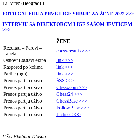
12. Vitez (Beograd) 1
FOTO GALERIJA PRVE LIGE SRBIJE ZA ŽENE 2022 >>>
INTERVJU SA DIREKTOROM LIGE SAŠOM JEVTIĆEM
>>>
ŽENE
Rezultati – Parovi –
chess-results >>>
Tabela
Osnovni sastavi ekipa
link >>>
Raspored po kolima
link >>>
Partije (pgn)
link >>>
Prenos partija uživo
ŠSS >>>
Prenos partija uživo
Chess.com >>>
Prenos partija uživo
Chess24 >>>
Prenos partija uživo
ChessBase >>>
Prenos partija uživo
FollowBase >>>
Prenos partija uživo
Lichess >>>
Piše: Vladimir Klasan