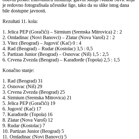
je redovno fotografisala učesnike lige, tako da su slike istog dana
bile dostupne javnosti.
Rezultati 11. kola:
1. Jelica PEP (Goračići) – Sirmium (Sremska Mitrovica) 2 : 2
2. Omladinac (Novi Banovci) – Zlatar (Nova Varoš) 2 : 2
3. Vitez (Beograd) – Jugović (Kać) 0 : 4
4. Rad (Beograd) – Rudar (Kostolac) 3,5 : 0,5
5. Partizan Junior (Beograd) – Osnovac (Niš) 1,5 : 2,5
6. Crvena Zvezda (Beograd) – Karađorđe (Topola) 2,5 : 1,5
Konačno stanje:
1. Rad (Beograd) 31
2. Osnovac (Niš) 29
3. Crvena Zvezda (Beograd) 25
4. Sirmium (Sremska Mitrovica) 21
5. Jelica PEP (Goračići) 19
6. Jugović (Kać) 17
7. Karađorđe (Topola) 16
8. Zlatar (Nova Varoš) 12
9. Rudar (Kostolac) 7
10. Partizan Junior (Beograd) 5
11. Omladinac (Novi Banovci) 5