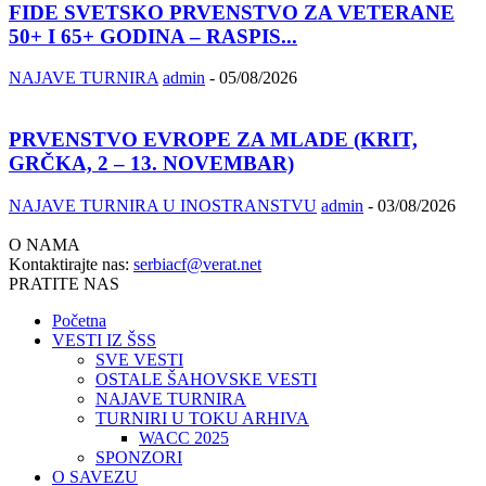
FIDE SVETSKO PRVENSTVO ZA VETERANE
50+ I 65+ GODINA – RASPIS...
NAJAVE TURNIRA
admin
-
05/08/2026
PRVENSTVO EVROPE ZA MLADE (KRIT,
GRČKA, 2 – 13. NOVEMBAR)
NAJAVE TURNIRA U INOSTRANSTVU
admin
-
03/08/2026
O NAMA
Kontaktirajte nas:
serbiacf@verat.net
PRATITE NAS
Početna
VESTI IZ ŠSS
SVE VESTI
OSTALE ŠAHOVSKE VESTI
NAJAVE TURNIRA
TURNIRI U TOKU ARHIVA
WACC 2025
SPONZORI
O SAVEZU