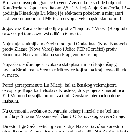
Bronzu su osvojile igračice Crvene Zvezde koje su bile bolje od
Karađorđa iz Topole rezultatom 2,5 : 1,5. Pojačanje Karađorđa, 12 –
godišnja Kineskinja Lu Miaoji je efektnom pobedom u minijaturi
nad renomiranom Lilit Mkrtčjan osvojila velemajstorsku normu!
Jugović iz Kaća je bio ubedljiv protiv “fenjeraša” Viteza (Beograd)
sa 4 : 0, pri tom osvojivši odlično 6. mesto.
Najmanje zanimljivi mečevi su odigrali Omladinac (Novi Banovci)
protiv Zlatara (Nova Varoš) kao i Jelica PEP (Goračići) protiv
Sirmiuma. Na svim tablama su sklopljeni brzi remiji.
Najveće razočarenje je svakako slab plasman prošlogodišnjeg
prvaka Sirmiuma iz Sremske Mitrovice koji su na kraju osvojili tek
4. mesto.
Pored gorespomenute Lu Miaoji, bal za ženskog velemajstora
osvojila je Bugarka Beloslava Krasteva, dok je njena sunarodnica
Elif Mehmed osvojila normu za titulu ženskog internacionalnog
majstora.
Na ceremoniji svečanog zatvaranja pehare i medalje najboljima
uručila je Suzana Maksimović, član UO Šahovskog saveza Srbije.
Direktor lige Saša Jevtić i glavni sudija Nataša Savić su korektno
obavili posao. Zahvalnicu zaslužuje glavni sudija Nataša Savić koja