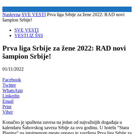
Naslovna
SVE VESTI
Prva liga Srbije za žene 2022: RAD novi
šampion Srbije!
SVE VESTI
VESTI IZ ŠSS
Prva liga Srbije za žene 2022: RAD novi
šampion Srbije!
01/11/2022
Facebook
Twitter
WhatsApp
Linkedin
Email
Print
Viber
Konačno je spuštena zavesa na jedan od najvažnijih događaja u
kalendaru Šahovskog saveza Srbije za ovu godinu. U hotelu “Stara
Planina“ na istoimenom mestu upravo je završena Prva liga Srbije za