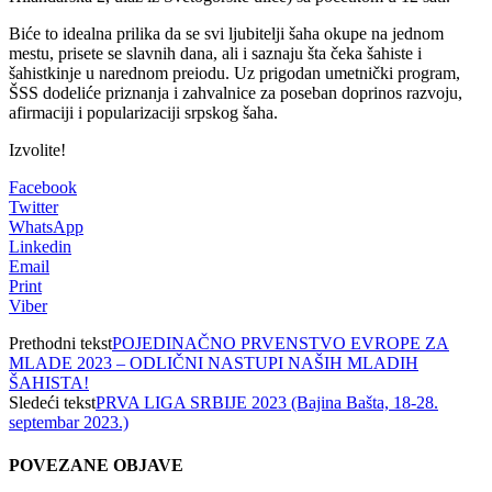
Biće to idealna prilika da se svi ljubitelji šaha okupe na jednom
mestu, prisete se slavnih dana, ali i saznaju šta čeka šahiste i
šahistkinje u narednom preiodu. Uz prigodan umetnički program,
ŠSS dodeliće priznanja i zahvalnice za poseban doprinos razvoju,
afirmaciji i popularizaciji srpskog šaha.
Izvolite!
Facebook
Twitter
WhatsApp
Linkedin
Email
Print
Viber
Prethodni tekst
POJEDINAČNO PRVENSTVO EVROPE ZA
MLADE 2023 – ODLIČNI NASTUPI NAŠIH MLADIH
ŠAHISTA!
Sledeći tekst
PRVA LIGA SRBIJE 2023 (Bajina Bašta, 18-28.
septembar 2023.)
POVEZANE OBJAVE