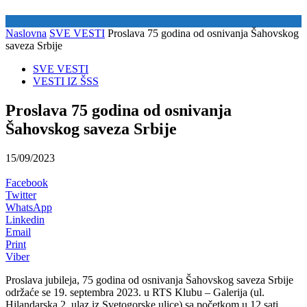
Naslovna
SVE VESTI
Proslava 75 godina od osnivanja Šahovskog
saveza Srbije
SVE VESTI
VESTI IZ ŠSS
Proslava 75 godina od osnivanja
Šahovskog saveza Srbije
15/09/2023
Facebook
Twitter
WhatsApp
Linkedin
Email
Print
Viber
Proslava jubileja, 75 godina od osnivanja Šahovskog saveza Srbije
održaće se 19. septembra 2023. u RTS Klubu – Galerija (ul.
Hilandarska 2, ulaz iz Svetogorske ulice) sa početkom u 12 sati.