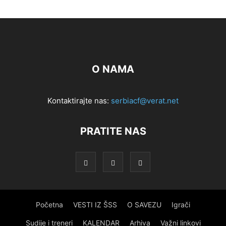
O NAMA
Kontaktirajte nas:
serbiacf@verat.net
PRATITE NAS
Početna
VESTI IZ ŠSS
O SAVEZU
Igrači
Sudije i treneri
KALENDAR
Arhiva
Važni linkovi