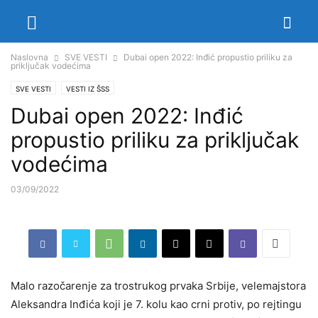
Naslovna
SVE VESTI
Dubai open 2022: Inđić propustio priliku za
priključak vodećima
SVE VESTI
VESTI IZ ŠSS
Dubai open 2022: Inđić
propustio priliku za priključak
vodećima
03/09/2022
Malo razočarenje za trostrukog prvaka Srbije, velemajstora
Aleksandra Inđića koji je 7. kolu kao crni protiv, po rejtingu