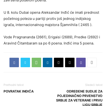
završena podelom poena.
U 8. kolu Dubai opena Aleksandar Inđić će imati prednost
početnog poteza u partiji protiv još jednog indijskog
igrača, internacionalnog majstora Šjamnihila ( 2465 ).
Vode Pragnananda (2661), Erigaisi (2689), Predke (2692) i
Aravind Čitambaram sa po 6 poena. Inđić ima 5 poena.
Prethodni tekst
Sledeći tekst
POVRATAK INĐIĆA
ODREĐENE SUDIJE ZA
POJEDINAČNO PRVENSTVO
SRBIJE ZA VETERANE I PRVU
LIGU SRBIJE