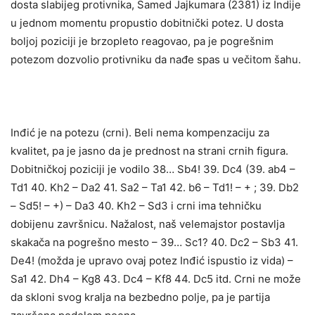
dosta slabijeg protivnika, Samed Jajkumara (2381) iz Indije
u jednom momentu propustio dobitnički potez. U dosta
boljoj poziciji je brzopleto reagovao, pa je pogrešnim
potezom dozvolio protivniku da nađe spas u večitom šahu.
Inđić je na potezu (crni). Beli nema kompenzaciju za
kvalitet, pa je jasno da je prednost na strani crnih figura.
Dobitničkoj poziciji je vodilo 38… Sb4! 39. Dc4 (39. ab4 –
Td1 40. Kh2 – Da2 41. Sa2 – Ta1 42. b6 – Td1! – + ; 39. Db2
– Sd5! – +) – Da3 40. Kh2 – Sd3 i crni ima tehničku
dobijenu završnicu. Nažalost, naš velemajstor postavlja
skakača na pogrešno mesto – 39… Sc1? 40. Dc2 – Sb3 41.
De4! (možda je upravo ovaj potez Inđić ispustio iz vida) –
Sa1 42. Dh4 – Kg8 43. Dc4 – Kf8 44. Dc5 itd. Crni ne može
da skloni svog kralja na bezbedno polje, pa je partija