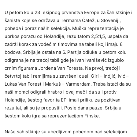
U petom kolu 23. ekipnog prvenstva Evrope za šahistkinje i
šahiste koje se održava u Termama Čatež, u Sloveniji,
pobeda i poraz naših selekcija. Muška reprezentacija je
uprkos porazu od Holandije, rezultatom 2,5:1,5, uspela da
zadrži korak za vodećim timovima na tabeli koji imaju 8
bodova, Srbija je ostala na 6. Partija odluke u petom kolu
odigrana je na trećoj tabli gde je Ivan Ivanišević izgubio
crnim figurama Jordena Van Foresta. Na prvoj, trećoj i
četvrtoj tabli remijima su završeni dueli Giri – Indjić, Ivić –
Lukas Van Forest i Markuš – Varmerdam. Treba istaći da su
naši momci odigrali hrabro i ovaj meč i da su i protiv
Holandije, šestog favorita EP, imali priliku za pozitivan
rezultat, ali su je propustili. Posle dana pauze, Srbija u
šestom kolu igra sa reprezentacijom Finske.
Naše šahistkinje su ubedljivom pobedom nad selekcijom