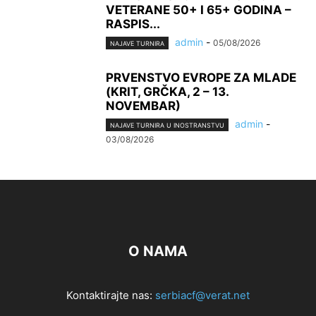
VETERANE 50+ I 65+ GODINA –
RASPIS...
admin
-
05/08/2026
NAJAVE TURNIRA
PRVENSTVO EVROPE ZA MLADE
(KRIT, GRČKA, 2 – 13.
NOVEMBAR)
admin
-
NAJAVE TURNIRA U INOSTRANSTVU
03/08/2026
O NAMA
Kontaktirajte nas:
serbiacf@verat.net