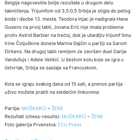
Belgije nagovestile bolje rezultate u drugom delu
takmičenja. Trijumfom od 3,5:0,5 Srbija je stigla do petog
boda i deobe 13. mesta. Teodora Injac je nadigrala Hane
Gusens na prvoj tabli, Jovana Erić nije imala problema
protiv Astrid Barbier na trećoj, dok je ubedljiv trijumf timu
Irine Čoljuškine donela Marina Gajčin u partiji sa Sarom
Dirkens. Na drugoj tabli remijem ze završen duel Darije
Vandufujs i Adele Velikić. U šestom kolu koje se igra u
četvrtak, Srbija se sastaje sa Francuskom.
Kola se igraju svakog dana od 15 sati, a prenos partija
uživo možete pratiti na sledećim linkovima:
Partije:
MUŠKARCI
–
ŽENE
Rezultati (chess-results):
MUŠКARCI
–
ŽENE
Foto galerija Prvenstva:
ECU Press