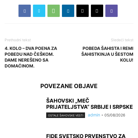
Prethodni tekst
Sledeći tekst
4. KOLO – DVA POENA ZA
POBEDA ŠAHISTA I REMI
POBEDU NAD ČEŠKOM.
ŠAHISTKINJA U ŠESTOM
DAME NEREŠENO SA
KOLU!
DOMAĆINOM.
POVEZANE OBJAVE
ŠAHOVSKI „MEČ
PRIJATELJSTVA“ SRBIJE I SRPSKE
admin
-
05/08/2026
OSTALE ŠAHOVSKE VESTI
FIDE SVETSKO PRVENSTVO ZA