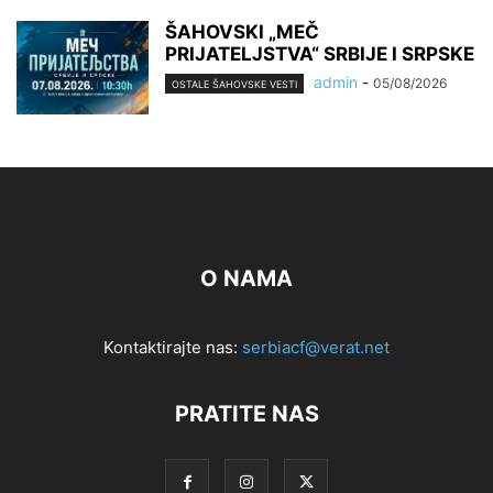
ŠAHOVSKI „MEČ
PRIJATELJSTVA“ SRBIJE I SRPSKE
admin
-
05/08/2026
OSTALE ŠAHOVSKE VESTI
O NAMA
Kontaktirajte nas:
serbiacf@verat.net
PRATITE NAS