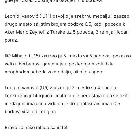
gde je i ostao do kraja sa osvojenih 6 bodova.
Leonid Ivanović ( U11) osvojio je srebrnu medalju i zauzeo
drugo mesto sa istim brojem bodova 6.5, kao i pobednik
Aker Meric Zeynel iz Turske uz 5 pobeda, 3 remija i jedan
poraz.
Ilić Mihajlo (U15) zauzeo je 5. mesto sa 5 bodova i pokazao
veliku borbenost gde mu je u poslednjem kolu bila
neophodna pobeda za medalju, ali nije uspeo.
Longin Ivanović (U9) zauzeo je 7. mesto sa 4 boda u
konkurenciji 14 igrača i malo mu je nedostajalo da se okiti
medaljom imajući u vidu da je drugoplasirani imao 0,5
bodova više od Longina.
Bravo za naše mlade šahiste!