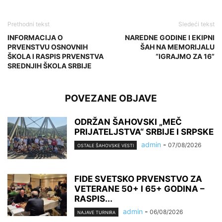
Prethodni tekst
Sledeći tekst
INFORMACIJA O
NAREDNE GODINE I EKIPNI
PRVENSTVU OSNOVNIH
ŠAH NA MEMORIJALU
ŠKOLA I RASPIS PRVENSTVA
“IGRAJMO ZA 16”
SREDNJIH ŠKOLA SRBIJE
POVEZANE OBJAVE
ODRŽAN ŠAHOVSKI „MEČ
PRIJATELJSTVA“ SRBIJE I SRPSKE
admin
-
07/08/2026
OSTALE ŠAHOVSKE VESTI
FIDE SVETSKO PRVENSTVO ZA
VETERANE 50+ I 65+ GODINA –
RASPIS...
admin
-
06/08/2026
NAJAVE TURNIRA