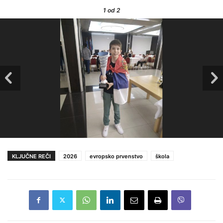
1
od 2
KLJUČNE REČI
2026
evropsko prvenstvo
škola