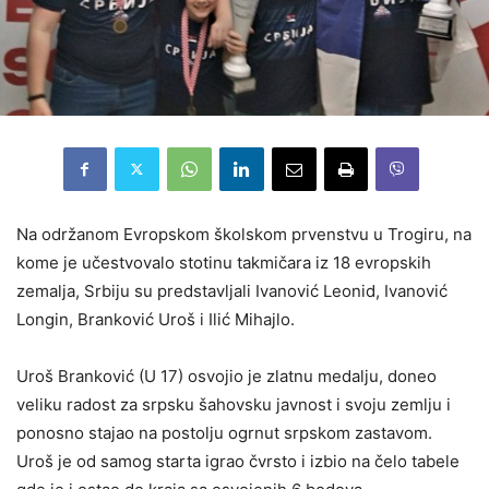
Na održanom Evropskom školskom prvenstvu u Trogiru, na
kome je učestvovalo stotinu takmičara iz 18 evropskih
zemalja, Srbiju su predstavljali Ivanović Leonid, Ivanović
Longin, Branković Uroš i Ilić Mihajlo.
Uroš Branković (U 17) osvojio je zlatnu medalju, doneo
veliku radost za srpsku šahovsku javnost i svoju zemlju i
ponosno stajao na postolju ogrnut srpskom zastavom.
Uroš je od samog starta igrao čvrsto i izbio na čelo tabele