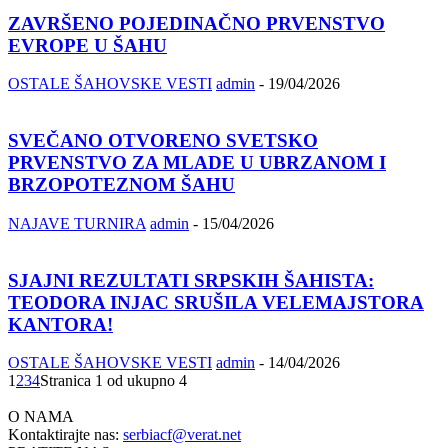
ZAVRŠENO POJEDINAČNO PRVENSTVO
EVROPE U ŠAHU
OSTALE ŠAHOVSKE VESTI
admin
-
19/04/2026
SVEČANO OTVORENO SVETSKO
PRVENSTVO ZA MLADE U UBRZANOM I
BRZOPOTEZNOM ŠAHU
NAJAVE TURNIRA
admin
-
15/04/2026
SJAJNI REZULTATI SRPSKIH ŠAHISTA:
TEODORA INJAC SRUŠILA VELEMAJSTORA
KANTORA!
OSTALE ŠAHOVSKE VESTI
admin
-
14/04/2026
1
2
3
4
Stranica 1 od ukupno 4
O NAMA
Kontaktirajte nas:
serbiacf@verat.net