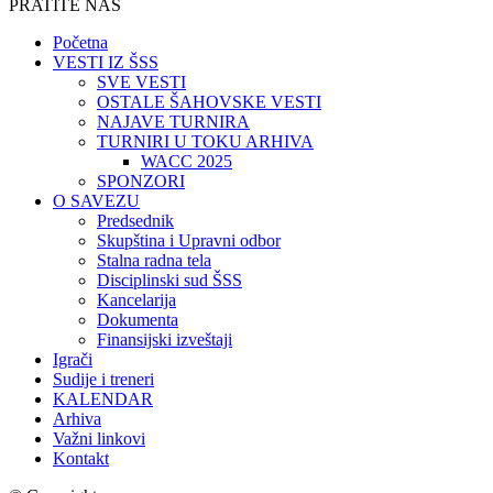
PRATITE NAS
Početna
VESTI IZ ŠSS
SVE VESTI
OSTALE ŠAHOVSKE VESTI
NAJAVE TURNIRA
TURNIRI U TOKU ARHIVA
WACC 2025
SPONZORI
O SAVEZU
Predsednik
Skupština i Upravni odbor
Stalna radna tela
Disciplinski sud ŠSS
Kancelarija
Dokumenta
Finansijski izveštaji
Igrači
Sudije i treneri
KALENDAR
Arhiva
Važni linkovi
Kontakt