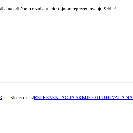
stita na odličnom rezultatu i dostojnom reprezentovanju Srbije!
3
Sledeći tekst
REPREZENTACIJA SRBIJE OTPUTOVALA NA