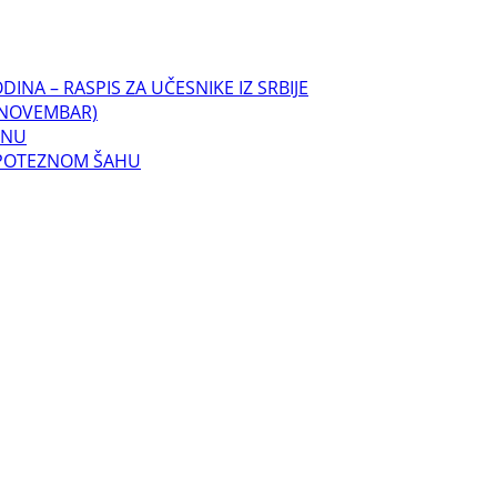
INA – RASPIS ZA UČESNIKE IZ SRBIJE
. NOVEMBAR)
INU
OPOTEZNOM ŠAHU