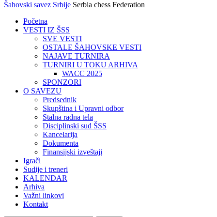
Šahovski savez Srbije
Serbia chess Federation
Početna
VESTI IZ ŠSS
SVE VESTI
OSTALE ŠAHOVSKE VESTI
NAJAVE TURNIRA
TURNIRI U TOKU ARHIVA
WACC 2025
SPONZORI
O SAVEZU
Predsednik
Skupština i Upravni odbor
Stalna radna tela
Disciplinski sud ŠSS
Kancelarija
Dokumenta
Finansijski izveštaji
Igrači
Sudije i treneri
KALENDAR
Arhiva
Važni linkovi
Kontakt