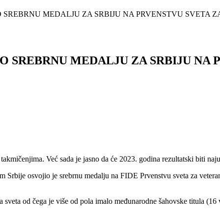
 SREBRNU MEDALJU ZA SRBIJU NA PRVENSTVU SVETA ZA.
O SREBRNU MEDALJU ZA SRBIJU NA 
 takmičenjima. Već sada je jasno da će 2023. godina rezultatski biti na
 Srbije osvojio je srebrnu medalju na FIDE Prvenstvu sveta za veterane 
a sveta od čega je više od pola imalo međunarodne šahovske titula (16 