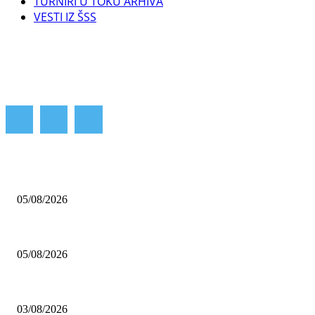
TURNIRI U TOKU ARHIVA
VESTI IZ ŠSS
POPULARNE OBJAVE
ŠAHOVSKI „MEČ PRIJATELJSTVA“ SRBIJE I SRPSKE
05/08/2026
FIDE SVETSKO PRVENSTVO ZA VETERANE 50+ I 65+ GODINA – R
05/08/2026
PRVENSTVO EVROPE ZA MLADE (KRIT, GRČKA, 2 – 13. NOVEM
03/08/2026