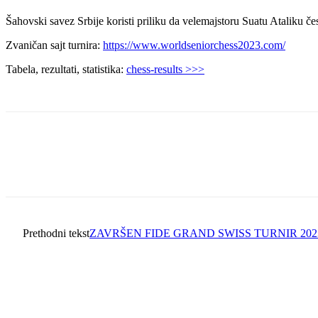
Šahovski savez Srbije koristi priliku da velemajstoru Suatu Ataliku če
Zvaničan sajt turnira:
https://www.worldseniorchess2023.com/
Tabela, rezultati, statistika:
chess-results >>>
Prethodni tekst
ZAVRŠEN FIDE GRAND SWISS TURNIR 202