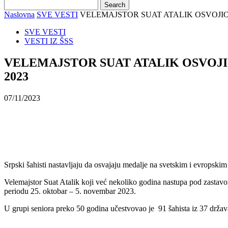
Naslovna
SVE VESTI
VELEMAJSTOR SUAT ATALIK OSVOJIO
SVE VESTI
VESTI IZ ŠSS
VELEMAJSTOR SUAT ATALIK OSVOJI
2023
07/11/2023
Srpski šahisti nastavljaju da osvajaju medalje na svetskim i evropskim
Velemajstor Suat Atalik koji već nekoliko godina nastupa pod zastavom
periodu 25. oktobar – 5. novembar 2023.
U grupi seniora preko 50 godina učestvovao je 91 šahista iz 37 držav