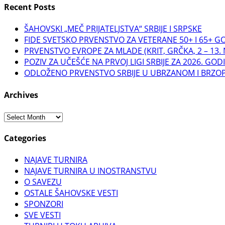
Recent Posts
ŠAHOVSKI „MEČ PRIJATELJSTVA“ SRBIJE I SRPSKE
FIDE SVETSKO PRVENSTVO ZA VETERANE 50+ I 65+ GOD
PRVENSTVO EVROPE ZA MLADE (KRIT, GRČKA, 2 – 13
POZIV ZA UČEŠĆE NA PRVOJ LIGI SRBIJE ZA 2026. GOD
ODLOŽENO PRVENSTVO SRBIJE U UBRZANOM I BRZ
Archives
Archives
Categories
NAJAVE TURNIRA
NAJAVE TURNIRA U INOSTRANSTVU
O SAVEZU
OSTALE ŠAHOVSKE VESTI
SPONZORI
SVE VESTI