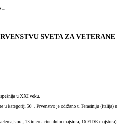
..
PRVENSTVU SVETA ZA VETERANE
juspešnija u XXI veku.
u kategoriji 50+. Prvenstvo je održano u Terasiniju (Italija) u
velemajstora, 13 internacionalnim majstora, 16 FIDE majstora).