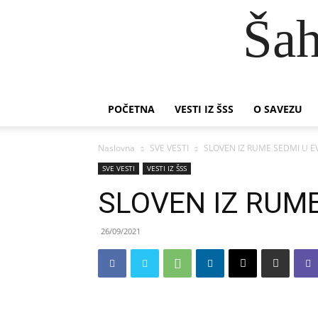
Šah
POČETNA
VESTI IZ ŠSS
O SAVEZU
Naslovna
SVE VESTI
SLOVEN IZ RUME SEDMI U EV
SVE VESTI
VESTI IZ ŠSS
SLOVEN IZ RUME
26/09/2021