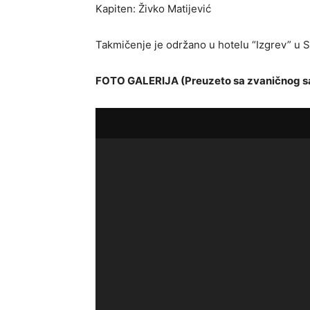
Kapiten: Živko Matijević
Takmičenje je održano u hotelu “Izgrev” u S
FOTO GALERIJA (Preuzeto sa zvaničnog s