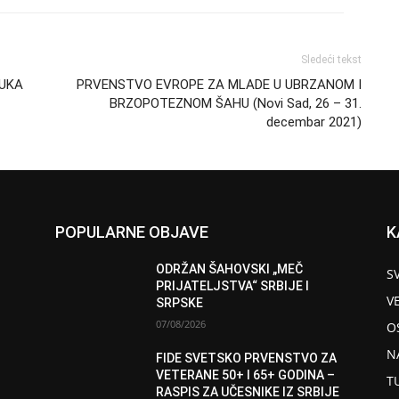
Sledeći tekst
LUKA
PRVENSTVO EVROPE ZA MLADE U UBRZANOM I
BRZOPOTEZNOM ŠAHU (Novi Sad, 26 – 31.
decembar 2021)
POPULARNE OBJAVE
K
ODRŽAN ŠAHOVSKI „MEČ
S
PRIJATELJSTVA“ SRBIJE I
VE
SRPSKE
07/08/2026
O
N
FIDE SVETSKO PRVENSTVO ZA
VETERANE 50+ I 65+ GODINA –
T
RASPIS ZA UČESNIKE IZ SRBIJE