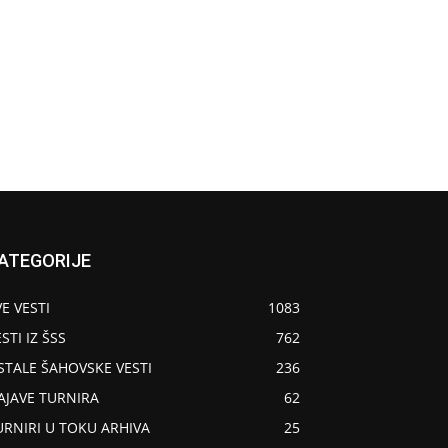
ATEGORIJE
VE VESTI
1083
STI IZ ŠSS
762
STALE ŠAHOVSKE VESTI
236
AJAVE TURNIRA
62
URNIRI U TOKU ARHIVA
25