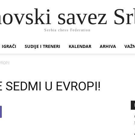
ovski savez Sr
Serbia chess Federation
IGRAČI
SUDIJE I TRENERI
KALENDAR
ARHIVA
VAŽN
ROPI!
 SEDMI U EVROPI!