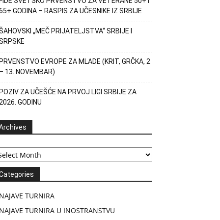
FIDE SVETSKO PRVENSTVO ZA VETERANE 50+ I
65+ GODINA – RASPIS ZA UČESNIKE IZ SRBIJE
ŠAHOVSKI „MEČ PRIJATELJSTVA“ SRBIJE I
SRPSKE
PRVENSTVO EVROPE ZA MLADE (KRIT, GRČKA, 2
– 13. NOVEMBAR)
POZIV ZA UČEŠĆE NA PRVOJ LIGI SRBIJE ZA
2026. GODINU
Archives
chives
Categories
NAJAVE TURNIRA
NAJAVE TURNIRA U INOSTRANSTVU