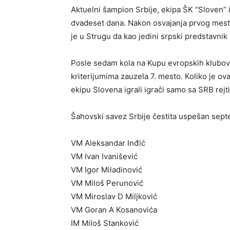
Aktuelni šampion Srbije, ekipa ŠK “Sloven” i
dvadeset dana. Nakon osvajanja prvog mesta
je u Strugu da kao jedini srpski predstavni
Posle sedam kola na Kupu evropskih klubova 
kriterijumima zauzela 7. mesto. Koliko je ov
ekipu Slovena igrali igrači samo sa SRB rejti
Šahovski savez Srbije čestita uspešan sept
VM Aleksandar Inđić
VM Ivan Ivanišević
VM Igor Miladinović
VM Miloš Perunović
VM Miroslav D Miljković
VM Goran A Kosanovića
IM Miloš Stanković