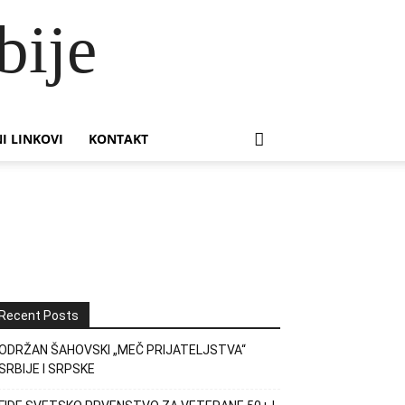
bije
I LINKOVI
KONTAKT
Recent Posts
ODRŽAN ŠAHOVSKI „MEČ PRIJATELJSTVA“
SRBIJE I SRPSKE