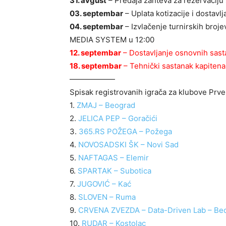
31. avgust
– Predaja zahteva za rezervaciju
03. septembar
– Uplata kotizacije i dostavl
04. septembar
– Izvlačenje turnirskih broj
MEDIA SYSTEM u 12:00
12. septembar
– Dostavljanje osnovnih sas
18. septembar
– Tehnički sastanak kapitena
——————
Spisak registrovanih igrača za klubove Prve
1.
ZMAJ – Beograd
2.
JELICA PEP – Goračići
3.
365.RS POŽEGA – Požega
4.
NOVOSADSKI ŠK – Novi Sad
5.
NAFTAGAS – Elemir
6.
SPARTAK – Subotica
7.
JUGOVIĆ – Kać
8.
SLOVEN – Ruma
9.
CRVENA ZVEZDA – Data-Driven Lab – Be
10.
RUDAR – Kostolac