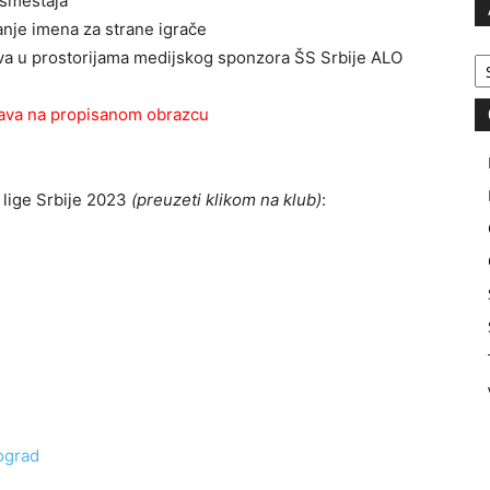
 smeštaja
janje imena za strane igrače
Ar
eva u prostorijama medijskog sponzora ŠS Srbije ALO
tava na propisanom obrazcu
 lige Srbije 2023
(preuzeti klikom na klub)
:
ograd