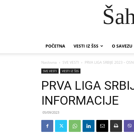
Šah
POČETNA
VESTI IZ ŠSS
O SAVEZU
Naslovna
SVE VESTI
PRVA LIGA SRBIJE 2023 – O
SVE VESTI
VESTI IZ ŠSS
PRVA LIGA SRBI
INFORMACIJE
05/09/2023