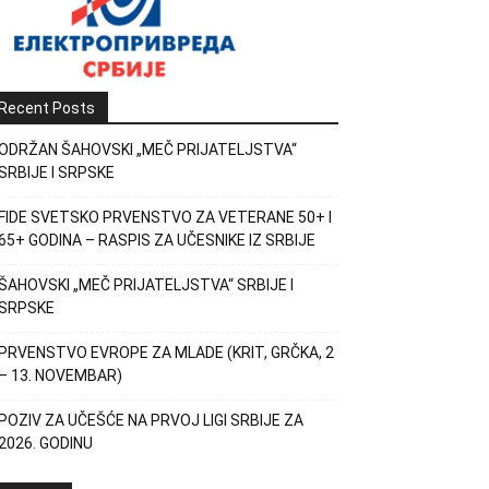
Recent Posts
ODRŽAN ŠAHOVSKI „MEČ PRIJATELJSTVA“
SRBIJE I SRPSKE
FIDE SVETSKO PRVENSTVO ZA VETERANE 50+ I
65+ GODINA – RASPIS ZA UČESNIKE IZ SRBIJE
ŠAHOVSKI „MEČ PRIJATELJSTVA“ SRBIJE I
SRPSKE
PRVENSTVO EVROPE ZA MLADE (KRIT, GRČKA, 2
– 13. NOVEMBAR)
POZIV ZA UČEŠĆE NA PRVOJ LIGI SRBIJE ZA
2026. GODINU