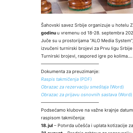
Šahovski savez Srbije organizuje u hotelu Z
godinu
u vremenu od 18-28. septembra 202
Juče su u prostorijama “ALO Media System”
izvučeni turnirski brojevi za Prvu ligu Srbij
Turnirski brojevi, raspored igre po kolima…
—————————————
Dokumenta za preuzimanje:
Raspis takmičenja
(PDF)
Obrazac za rezervaciju smeštaja
(Word)
Obrazac za prijavu osnovnih sastava
(Word)
—————————————
Podsećamo klubove na važne krajnje datume 
raspisom takmičenja:
18. jul
– Potvrda učešća i uplata kotizacije z