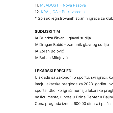
11.
MLADOST – Nova Pazova
12.
KRALjICA – Petrovaradin
* Spisak registrovanih stranih igrača za klu
————————
SUDIJSKI TIM
IA Brindza Ištvan – glavni sudija
IA Dragan Babić – zamenik glavnog sudije
IA Zoran Bojović
IA Boban Milojević
LEKARSKI PREGLEDI
U skladu sa Zakonom o sportu, svi igrači, k
imaju lekarske preglede za 2023. godinu ov
sporta. Ukoliko igrači nemaju lekarske pre
na licu mesta, u hotelu Drina Cepter u Bajin
Cena pregleda iznosi 600,00 dinara i plaća s