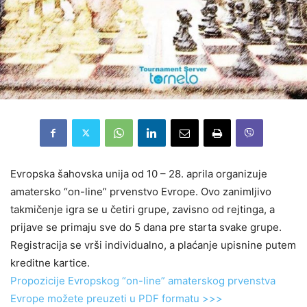
Evropska šahovska unija od 10 – 28. aprila organizuje
amatersko “on-line” prvenstvo Evrope. Ovo zanimljivo
takmičenje igra se u četiri grupe, zavisno od rejtinga, a
prijave se primaju sve do 5 dana pre starta svake grupe.
Registracija se vrši individualno, a plaćanje upisnine putem
kreditne kartice.
Propozicije Evropskog “on-line” amaterskog prvenstva
Evrope možete preuzeti u PDF formatu >>>