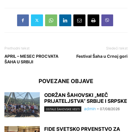
Prethodni tekst
Sledeći tekst
APRIL – MESEC PROCVATA
Festival Šaha u Crnoj gori
ŠAHA U SRBIJI
POVEZANE OBJAVE
ODRŽAN ŠAHOVSKI „MEČ
PRIJATELJSTVA“ SRBIJE I SRPSKE
admin
-
07/08/2026
OSTALE ŠAHOVSKE VESTI
FIDE SVETSKO PRVENSTVO ZA