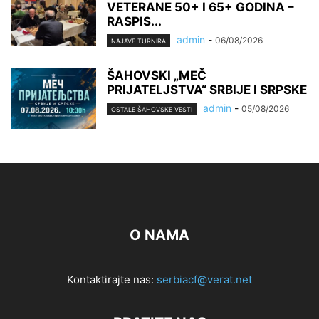
VETERANE 50+ I 65+ GODINA –
RASPIS...
admin
-
06/08/2026
NAJAVE TURNIRA
ŠAHOVSKI „MEČ
PRIJATELJSTVA“ SRBIJE I SRPSKE
admin
-
05/08/2026
OSTALE ŠAHOVSKE VESTI
O NAMA
Kontaktirajte nas:
serbiacf@verat.net