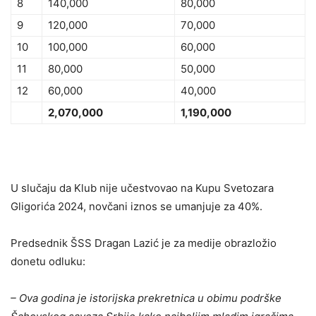
8
140,000
80,000
9
120,000
70,000
10
100,000
60,000
11
80,000
50,000
12
60,000
40,000
2,070,000
1,190,000
U slučaju da Klub nije učestvovao na Kupu Svetozara
Gligorića 2024, novčani iznos se umanjuje za 40%.
Predsednik ŠSS Dragan Lazić je za medije obrazložio
donetu odluku:
– Ova godina je istorijska prekretnica u obimu podrške