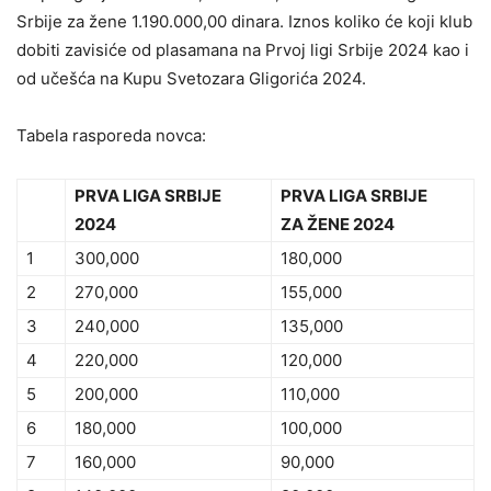
Srbije za žene 1.190.000,00 dinara. Iznos koliko će koji klub
dobiti zavisiće od plasamana na Prvoj ligi Srbije 2024 kao i
od učešća na Kupu Svetozara Gligorića 2024.
Tabela rasporeda novca:
PRVA LIGA SRBIJE
PRVA LIGA SRBIJE
2024
ZA ŽENE 2024
1
300,000
180,000
2
270,000
155,000
3
240,000
135,000
4
220,000
120,000
5
200,000
110,000
6
180,000
100,000
7
160,000
90,000