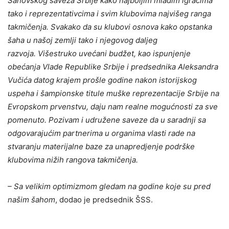
Šahovskog saveza Srbije kako najboljim mladim igračima
tako i reprezentativcima i svim klubovima najvišeg ranga
takmičenja. Svakako da su klubovi osnova kako opstanka
šaha u našoj zemlji tako i njegovog daljeg
razvoja. Višestruko uvećani budžet, kao ispunjenje
obećanja Vlade Republike Srbije i predsednika Aleksandra
Vučića datog krajem prošle godine nakon istorijskog
uspeha i šampionske titule muške reprezentacije Srbije na
Evropskom prvenstvu, daju nam realne mogućnosti za sve
pomenuto.
Pozivam i udružene saveze da u saradnji sa
odgovarajućim partnerima u organima vlasti rade na
stvaranju materijalne baze za unapredjenje podrške
klubovima nižih rangova takmičenja.
– Sa velikim optimizmom gledam na godine koje su pred
našim šahom
, dodao je predsednik ŠSS.