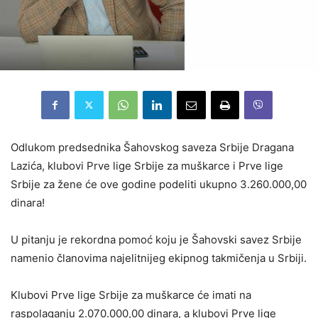
Odlukom predsednika Šahovskog saveza Srbije Dragana
Lazića, klubovi Prve lige Srbije za muškarce i Prve lige
Srbije za žene će ove godine podeliti ukupno 3.260.000,00
dinara!
U pitanju je rekordna pomoć koju je Šahovski savez Srbije
namenio članovima najelitnijeg ekipnog takmičenja u Srbiji.
Klubovi Prve lige Srbije za muškarce će imati na
raspolaganju 2.070.000,00 dinara, a klubovi Prve lige