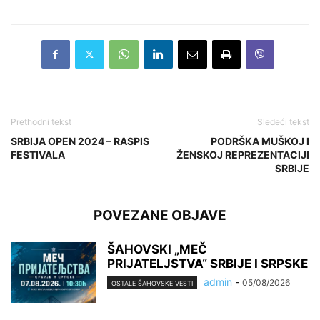
Prethodni tekst
Sledeći tekst
SRBIJA OPEN 2024 – RASPIS
PODRŠKA MUŠKOJ I
FESTIVALA
ŽENSKOJ REPREZENTACIJI
SRBIJE
POVEZANE OBJAVE
ŠAHOVSKI „MEČ
PRIJATELJSTVA“ SRBIJE I SRPSKE
admin
-
05/08/2026
OSTALE ŠAHOVSKE VESTI