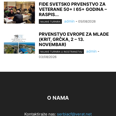
FIDE SVETSKO PRVENSTVO ZA
VETERANE 50+ I 65+ GODINA –
RASPIS...
admin
-
05/08/2026
NAJAVE TURNIRA
PRVENSTVO EVROPE ZA MLADE
(KRIT, GRČKA, 2 – 13.
NOVEMBAR)
admin
-
NAJAVE TURNIRA U INOSTRANSTVU
03/08/2026
O NAMA
Kontaktirajte nas:
serbiacf@verat.net