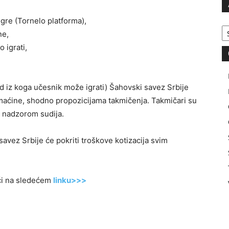
 igre (Tornelo platforma),
Ar
ne,
 igrati,
rad iz koga učesnik može igrati) Šahovski savez Srbije
domaćine, shodno propozicijama takmičenja. Takmičari su
d nadzorom sudija.
avez Srbije će pokriti troškove kotizacija svim
ći na sledećem
linku>>>