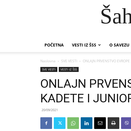
Šah
POČETNA
VESTI IZ ŠSS
O SAVEZU
Naslovna
SVE VESTI
ONLAJN PRVENSTVO EVROPE Z
SVE VESTI
VESTI IZ ŠSS
ONLAJN PRVEN
KADETE I JUNIO
20/09/2021