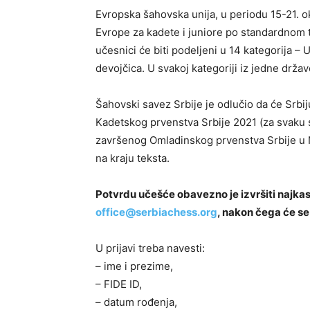
Evropska šahovska unija, u periodu 15-21. 
Evrope za kadete i juniore po standardnom t
učesnici će biti podeljeni u 14 kategorija – 
devojčica. U svakoj kategoriji iz jedne držav
Šahovski savez Srbije je odlučio da će Srbiju
Kadetskog prvenstva Srbije 2021 (za svaku s
završenog Omladinskog prvenstva Srbije u 
na kraju teksta.
Potvrdu učešće obavezno je izvršiti najkasn
office@serbiachess.org
, nakon čega će se
U prijavi treba navesti:
– ime i prezime,
– FIDE ID,
– datum rođenja,