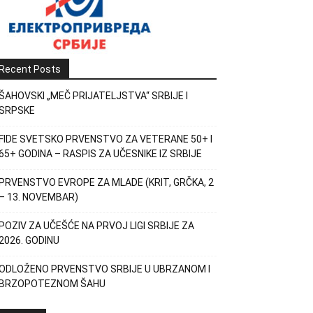
Recent Posts
ŠAHOVSKI „MEČ PRIJATELJSTVA“ SRBIJE I
SRPSKE
FIDE SVETSKO PRVENSTVO ZA VETERANE 50+ I
65+ GODINA – RASPIS ZA UČESNIKE IZ SRBIJE
PRVENSTVO EVROPE ZA MLADE (KRIT, GRČKA, 2
– 13. NOVEMBAR)
POZIV ZA UČEŠĆE NA PRVOJ LIGI SRBIJE ZA
2026. GODINU
ODLOŽENO PRVENSTVO SRBIJE U UBRZANOM I
BRZOPOTEZNOM ŠAHU