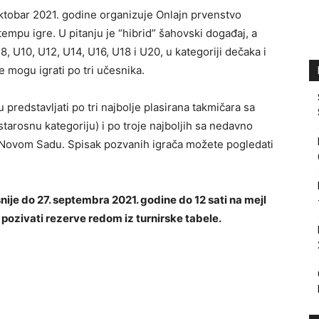
oktobar 2021. godine organizuje Onlajn prvenstvo
empu igre. U pitanju je “hibrid” šahovski događaj, a
U8, U10, U12, U14, U16, U18 i U20, u kategoriji dečaka i
e mogu igrati po tri učesnika.
 predstavljati po tri najbolje plasirana takmičara sa
tarosnu kategoriju) i po troje najboljih sa nedavno
Novom Sadu. Spisak pozvanih igrača možete pogledati
ije do 27. septembra 2021. godine do 12 sati na mejl
 pozivati rezerve redom iz turnirske tabele.