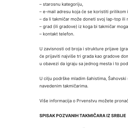
– starosnu kategoriju,
– e-mail adresu koja će se koristiti prilikom
– da li takmičar može doneti svoj lap-top ili 
– grad (ili gradove) iz koga bi takmičar mogao
– kontakt telefon.
U zavisnosti od broja i strukture prijave (g
će prijaviti najviše tri grada kao gradove 
u obavezi da igraju sa jednog mesta i to po
U cilju podrške mladim šahistima, Šahovski s
navedenim takmičarima.
Više informacija o Prvenstvu možete prona
SPISAK POZVANIH TAKMIČARA IZ SRBIJE