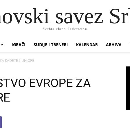
ovski savez Sr
Serbia chess Federation
IGRAČI
SUDIJE I TRENERI
KALENDAR
ARHIVA
A KADETE I JUNIORE
STVO EVROPE ZA
RE