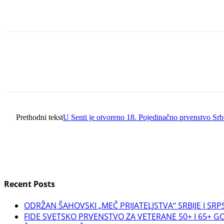
Prethodni tekst
U Senti je otvoreno 18. Pojedinačno prvenstvo Srb
Recent Posts
ODRŽAN ŠAHOVSKI „MEČ PRIJATELJSTVA“ SRBIJE I SRP
FIDE SVETSKO PRVENSTVO ZA VETERANE 50+ I 65+ GOD