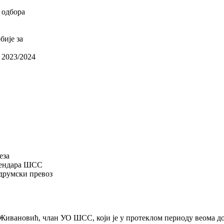
 одбора
бије за
 2023/2024
еза
алендара ШСС
 друмски превоз
 Живановић, члан УО ШСС, који је у протеклом периоду веома до