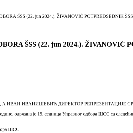
RA ŠSS (22. jun 2024.). ŽIVANOVIĆ POTPREDSEDNIK ŠSS..
RA ŠSS (22. jun 2024.). ŽIVANOVIĆ 
 А ИВАН ИВАНИШЕВИЋ ДИРЕКТОР РЕПРЕЗЕНТАЦИЈЕ СР
.године, одржана је 15. седница Управног одбора ШСС са следећ
дбора ШСС