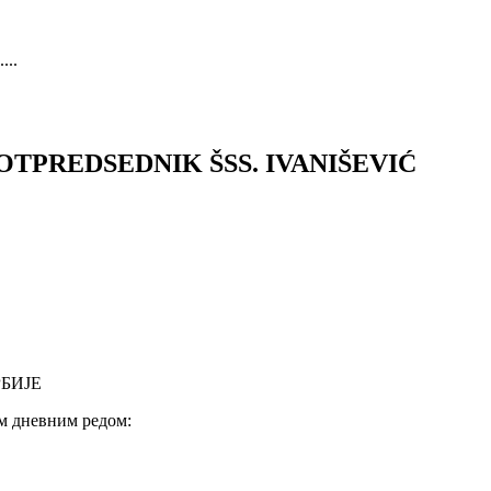
..
POTPREDSEDNIK ŠSS. IVANIŠEVIĆ
БИЈЕ
им дневним редом: