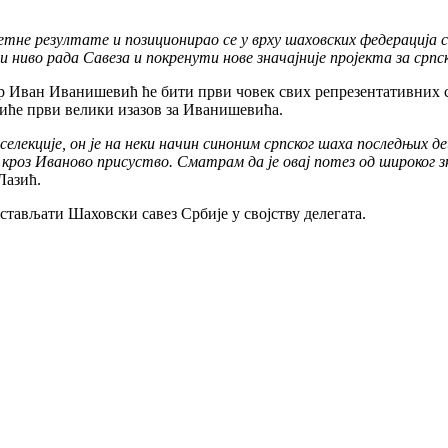
зетне резултате и позиционирао се у врху шаховских федерациј
иво рада Савеза и покренути нове значајније пројекта за српс
ор Иван Иванишевић ће бити први човек свих репрезентативних с
иће први велики изазов за Иванишевића.
лекције, он је на неки начин синоним српског шаха последњих д
оз Иваново присуство. Сматрам да је овај потез од широког зна
Лазић.
ављати Шаховски савез Србије у својству делегата.