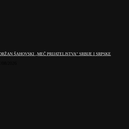
DRŽAN ŠAHOVSKI „MEČ PRIJATELJSTVA“ SRBIJE I SRPSKE
7/08/2026