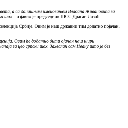
а света, а са данашњим именовањем Владана Живановића за
ки шах
– изјавио је председник ШСС Драган Лазић.
елекција Србије. Овим је наш државни тим додатно појачан.
еценија. Овим ће додатно бити ојачан наш шири
чаја за цео српски шах. Захвалан сам Ивану што је без