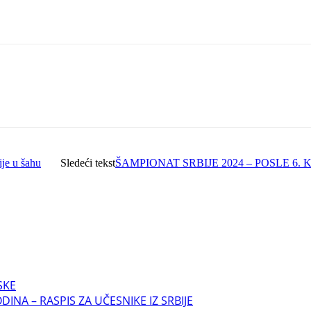
ije u šahu
Sledeći tekst
ŠAMPIONAT SRBIJE 2024 – POSLE 6.
SKE
INA – RASPIS ZA UČESNIKE IZ SRBIJE