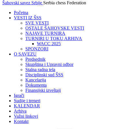
Šahovski savez Srbije
Serbia chess Federation
Početna
VESTI IZ ŠSS
SVE VESTI
OSTALE ŠAHOVSKE VESTI
NAJAVE TURNIRA
TURNIRI U TOKU ARHIVA
WACC 2025
SPONZORI
O SAVEZU
Predsednik
Skupština i Upravni odbor
Stalna radna tela
Disciplinski sud ŠSS
Kancelarija
Dokumenta
Finansijski izveštaji
Igrači
Sudije i treneri
KALENDAR
Arhiva
Važni linkovi
Kontakt