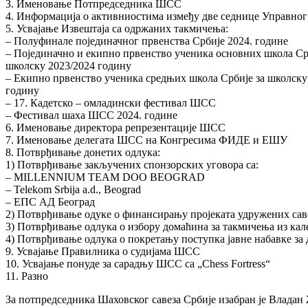
3. Именовање Потпредседника ШСС
4. Информација о активниостима између две седнице Управног
5. Усвајање Извештаја са одржаних такмичења:
– Полуфинале појединачног првенства Србије 2024. године
– Појединачно и екипно првенство ученика основних школа Ср
школску 2023/2024 годину
– Екипно првенство ученика средњих школа Србије за школску
годину
– 17. Кадетско – омладински фестивал ШСС
– Фестивал шаха ШСС 2024. године
6. Именовање директора репрезентације ШСС
7. Именовање делегата ШСС на Конгресима ФИДЕ и ЕШУ
8. Потврђивање донетих одлука:
1) Потврђивање закључених спонзорских уговора са:
– MILLENNIUM TEAM DOO BEOGRAD
– Telekom Srbija a.d., Beograd
– ЕПС АД Београд
2) Потврђивање одуке о финансирању пројеката удружених сав
3) Потврђивање одлука о избору домаћина за такмичења из к
4) Потврђивање одлука о покретању поступка јавне набавке за
9. Усвајање Правилника о судијама ШСС
10. Усвајање понуде за сарадњу ШСС са „Chess Fortress“
11. Разно
За потпредседника Шаховског савеза Србије изабран је Владан