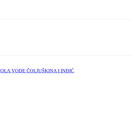
 KOLA VODE ČOLJUŠKINA I INĐIĆ