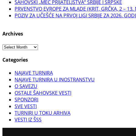
ŠAHOVSKI „MEČ PRIJATELJSTVA“ SRBIJE I SRPSKE
PRVENSTVO EVROPE ZA MLADE (KRIT, GRČKA, 2 – 13
POZIV ZA UČEŠĆE NA PRVOJ LIGI SRBIJE ZA 2026. GOD
Archives
Archives
Categories
NAJAVE TURNIRA
NAJAVE TURNIRA U INOSTRANSTVU
O SAVEZU
OSTALE ŠAHOVSKE VESTI
SPONZORI
SVE VESTI
TURNIRI U TOKU ARHIVA
VESTI IZ ŠSS