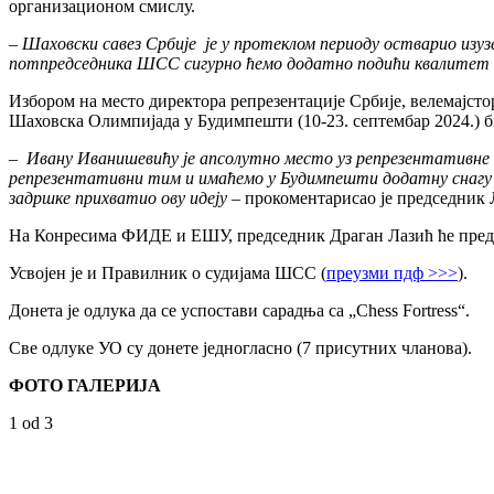
организационом смислу.
– Шаховски савез Србије је у протеклом периоду остварио изу
потпредседника ШСС сигурно ћемо додатно подићи квалитет и н
Избором на место директора репрезентације Србије, велемајст
Шаховска Олимпијада у Будимпешти (10-23. септембар 2024.) б
–
Ивану Иванишевићу је апсолутно место уз репрезентативне се
репрезентативни тим и имаћемо у Будимпешти додатну снагу кр
задршке прихватио ову идеју
– прокоментарисао је председник 
На Конресима ФИДЕ и ЕШУ, председник Драган Лазић ће предст
Усвојен је и Правилник о судијама ШСС (
преузми пдф >>>
).
Донета је одлука да се успостави сарадња са „Chess Fortress“.
Све одлуке УО су донете једногласно (7 присутних чланова).
ФОТО ГАЛЕРИЈА
1
od 3