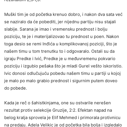
Muški tim je od početka krenuo dobro, i nakon dva sata već
se naziralo da će pobediti, jer nijednu partiju nisu stajali
slabije. Sarana je imao i vremensku prednost i bolju
poziciju, te je i materijalizovao tu prednost u poen. Nakon
toga desio se remi Inđića u komplikovanoj poziciji, što je
našem timu u tom trenutku to i odgovaralo. Ostali su da
igraju Predke i Ivić, Predke je u međuvremenu pokvario
poziciju i izgubio pešaka što je mladi Gurel vešto iskoristio.
Ivic donosi odlučujuću pobedu našem timu u partiji u kojoj
je malo po malo grabio prednost i sigurnim putem doveo
do pobede.
Kada je reč o šahistkinjama, one su ostvarile nerešen
rezultat protiv selekcije Gruzije, 2:2. Efektan napad na
belog kralja sprovela je Elif Mehmed i primorala protivnicu
na predaju. Adela Velikic je od početka bila bolja i izgledalo