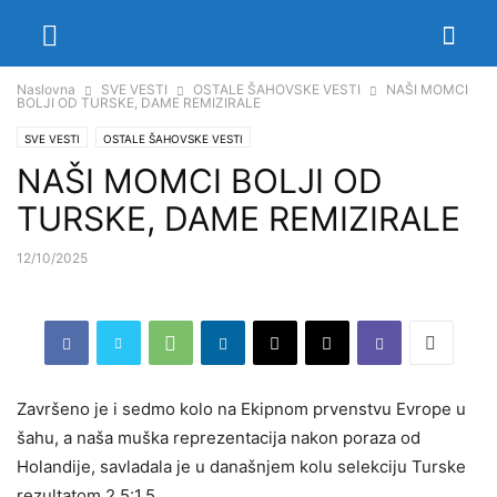
Naslovna
SVE VESTI
OSTALE ŠAHOVSKE VESTI
NAŠI MOMCI
BOLJI OD TURSKE, DAME REMIZIRALE
SVE VESTI
OSTALE ŠAHOVSKE VESTI
NAŠI MOMCI BOLJI OD
TURSKE, DAME REMIZIRALE
12/10/2025
Završeno je i sedmo kolo na Ekipnom prvenstvu Evrope u
šahu, a naša muška reprezentacija nakon poraza od
Holandije, savladala je u današnjem kolu selekciju Turske
rezultatom 2,5:1,5.