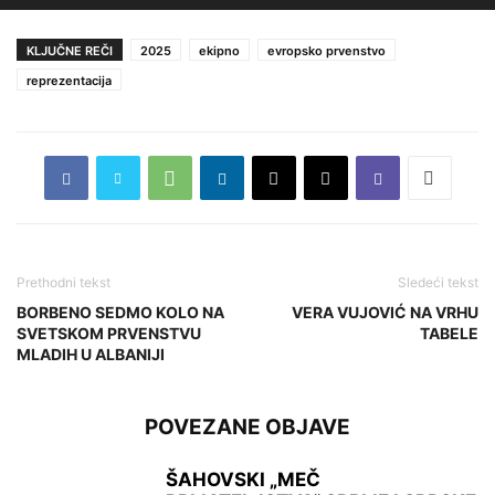
KLJUČNE REČI
2025
ekipno
evropsko prvenstvo
reprezentacija
Prethodni tekst
Sledeći tekst
BORBENO SEDMO KOLO NA
VERA VUJOVIĆ NA VRHU
SVETSKOM PRVENSTVU
TABELE
MLADIH U ALBANIJI
POVEZANE OBJAVE
ŠAHOVSKI „MEČ