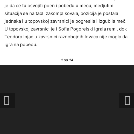
je da ce tu osvojiti poen i pobedu u mecu, medjutim
situacija se na tabli zakomplikovala, pozicija je postala
jednaka i u topovskoj zavrsnici je pogresila i izgubila meč.
U topovskoj zavrsnici je i Sofia Pogorelski igrala remi, dok
Teodora Injac u zavrsnici raznobojnih lovaca nije mogla da
igra na pobedu.
1
od 14