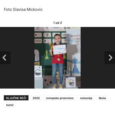
Foto Slavisa Mickovic
1
od 2
KLJUČNE REČI
2025
evropsko prvenstvo
rumunija
škola
turnir