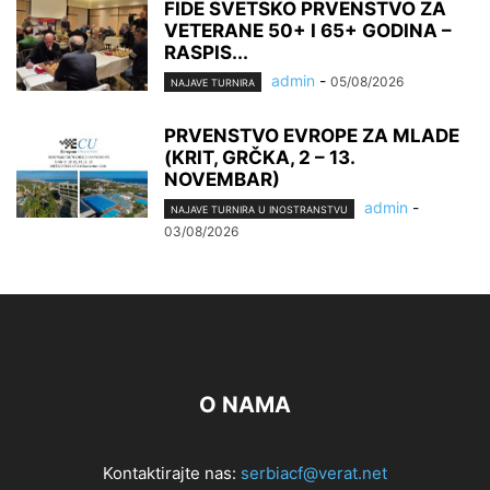
FIDE SVETSKO PRVENSTVO ZA
VETERANE 50+ I 65+ GODINA –
RASPIS...
admin
-
05/08/2026
NAJAVE TURNIRA
PRVENSTVO EVROPE ZA MLADE
(KRIT, GRČKA, 2 – 13.
NOVEMBAR)
admin
-
NAJAVE TURNIRA U INOSTRANSTVU
03/08/2026
O NAMA
Kontaktirajte nas:
serbiacf@verat.net