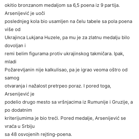
okitio bronzanom medaljom sa 6,5 poena iz 9 partija.
Arsenijević je uoči
poslednjeg kola bio usamljen na čelu tabele sa pola poena
više od
Ukrajinca Lukjana Huzele, pa mu je za zlatnu medalju bilo
dovoljan i
remi belim figurama protiv ukrajinskog takmičara. Ipak,
mladi
Požarevljanin nije kalkulisao, pa je igrao veoma oštro od
samog
otvaranja i nažalost pretrpeo poraz. I pored toga,
Arsenijević je
podelio drugo mesto sa vršnjacima iz Rumunije i Gruzije, a
po dodatnim
kriterijumima je bio treći. Pored medalje, Arsenijević se
vraća u Srbiju
sa 48 osvojenih rejting-poena.