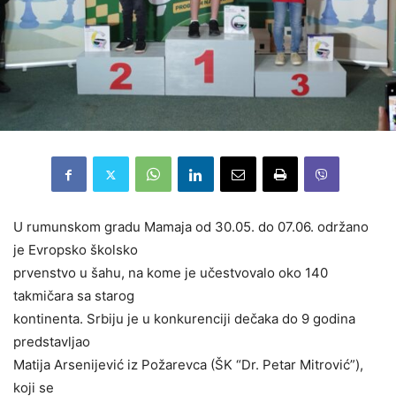
U rumunskom gradu Mamaja od 30.05. do 07.06. održano
je Evropsko školsko
prvenstvo u šahu, na kome je učestvovalo oko 140
takmičara sa starog
kontinenta. Srbiju je u konkurenciji dečaka do 9 godina
predstavljao
Matija Arsenijević iz Požarevca (ŠK “Dr. Petar Mitrović”),
koji se