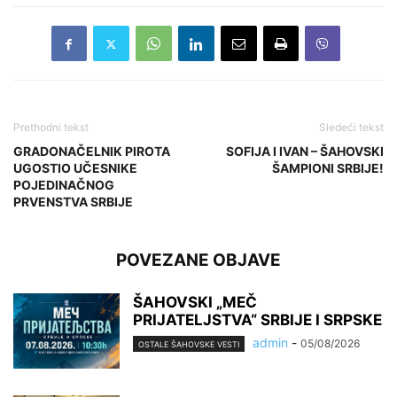
Prethodni tekst
Sledeći tekst
GRADONAČELNIK PIROTA
SOFIJA I IVAN – ŠAHOVSKI
UGOSTIO UČESNIKE
ŠAMPIONI SRBIJE!
POJEDINAČNOG
PRVENSTVA SRBIJE
POVEZANE OBJAVE
ŠAHOVSKI „MEČ
PRIJATELJSTVA“ SRBIJE I SRPSKE
admin
-
05/08/2026
OSTALE ŠAHOVSKE VESTI