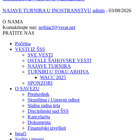
NAJAVE TURNIRA U INOSTRANSTVU
admin
-
03/08/2026
O NAMA
Kontaktirajte nas:
serbiacf@verat.net
PRATITE NAS
Početna
VESTI IZ ŠSS
SVE VESTI
OSTALE ŠAHOVSKE VESTI
NAJAVE TURNIRA
TURNIRI U TOKU ARHIVA
WACC 2025
SPONZORI
O SAVEZU
Predsednik
Skupština i Upravni odbor
Stalna radna tela
Disciplinski sud ŠSS
Kancelarija
Dokumenta
Finansijski izveštaji
Igrači
Sudije i treneri