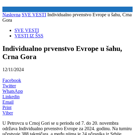
Naslovna
SVE VESTI
Individualno prvenstvo Evrope u šahu, Crna
Gora
SVE VESTI
VESTI IZ ŠSS
Individualno prvenstvo Evrope u šahu,
Crna Gora
12/11/2024
Facebook
Twitter
WhatsApp
Linkedin
Email
Print
Viber
U Petrovcu u Crnoj Gori se u periodu od 7. do 20. novembra
održava Individualno prvenstvo Evrope za 2024. godinu. Na turniru
učestvuje 388 takmičara, a među njima je 24 učesnika iz Srbije.