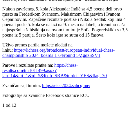
Nakon završenog 5. kola Aleksandar Inđić sa 4,5 poena deli prvo
mesto sa Frederikom Svaneom, Maksimom Chigaevim i Ivanom
Čeparinovim. Zapažene rezultate postiže i Nikola Sedlak koji ima 4
poena i posle 5. kola se nalazi na 9. mestu na tabeli, a trenutno naša
najuspešnija šahistkinja na ovom turniru je Sofia Pogorelskikh sa 3,5
poena iz 5 partija. Šesto kolo igra se sutra od 15 časova.
Uživo prenos partija možete gledati na
linku:
https://lichess.org/broadcast/european-individual-chess-
championship-2024–boards-1-64/round-5/ZgqzSSV1
Parove i rezultate pratite na:
https://chess-
results.com/tnr1011499.aspx?
lan=14&art=1&rd=5&fedb=SRB&turdet=YES&flag=30
Zvaničan sajt turnira:
https://eicc2024.sahcg.me/
Fotografije sa zvanične Facebook stranice ECU
1
od 12