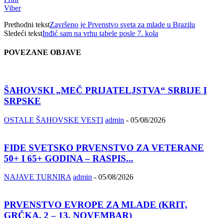
Viber
Prethodni tekst
Završeno je Prvenstvo sveta za mlade u Brazilu
Sledeći tekst
Inđić sam na vrhu tabele posle 7. kola
POVEZANE OBJAVE
ŠAHOVSKI „MEČ PRIJATELJSTVA“ SRBIJE I
SRPSKE
OSTALE ŠAHOVSKE VESTI
admin
-
05/08/2026
FIDE SVETSKO PRVENSTVO ZA VETERANE
50+ I 65+ GODINA – RASPIS...
NAJAVE TURNIRA
admin
-
05/08/2026
PRVENSTVO EVROPE ZA MLADE (KRIT,
GRČKA, 2 – 13. NOVEMBAR)