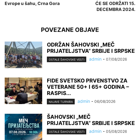
Evrope u šahu, Crna Gora
ĆE SE ODRŽATI 15.
DECEMBRA 2024.
POVEZANE OBJAVE
ODRŽAN ŠAHOVSKI „MEČ
PRIJATELJSTVA“ SRBIJE I SRPSKE
admin
-
07/08/2026
OSTALE ŠAHOVSKE VESTI
FIDE SVETSKO PRVENSTVO ZA
VETERANE 50+ I 65+ GODINA –
RASPIS...
admin
-
06/08/2026
NAJAVE TURNIRA
ŠAHOVSKI „MEČ
PRIJATELJSTVA“ SRBIJE I SRPSKE
admin
-
05/08/2026
OSTALE ŠAHOVSKE VESTI