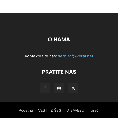
O NAMA
Kontaktirajte nas:
serbiacf@verat.net
PRATITE NAS
Početna
VESTI IZ ŠSS
O SAVEZU
Igrači