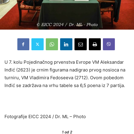
U 7. kolu Pojedinačnog prvenstva Evrope VM Aleksandar
Inđić (2623) je crnim figurama nadigrao prvog nosioca na
turniru, VM Vladimira Fedoseeva (2712). Ovom pobedom
Inđić se zadržava na vrhu tabele sa 6,5 poena iz 7 partija.
Fotografije EICC 2024 / Dr. ML – Photo
1
od 2