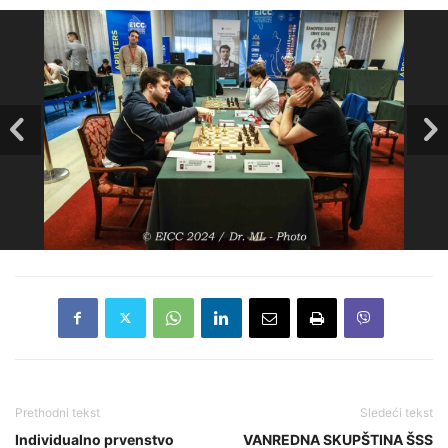
Prethodni tekst
Sledeći tekst
Individualno prvenstvo
VANREDNA SKUPŠTINA ŠSS