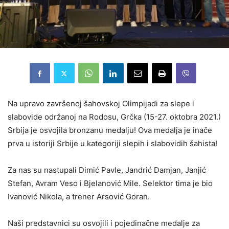
Na upravo završenoj šahovskoj Olimpijadi za slepe i
slabovide održanoj na Rodosu, Grčka (15-27. oktobra 2021.)
Srbija je osvojila bronzanu medalju! Ova medalja je inače
prva u istoriji Srbije u kategoriji slepih i slabovidih šahista!
Za nas su nastupali Dimić Pavle, Jandrić Damjan, Janjić
Stefan, Avram Veso i Bjelanović Mile. Selektor tima je bio
Ivanović Nikola, a trener Arsović Goran.
Naši predstavnici su osvojili i pojedinačne medalje za