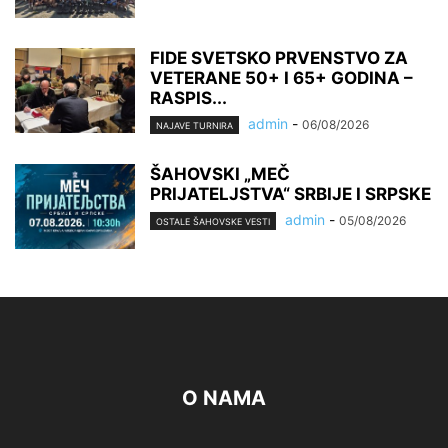
FIDE SVETSKO PRVENSTVO ZA
VETERANE 50+ I 65+ GODINA –
RASPIS...
admin
-
06/08/2026
NAJAVE TURNIRA
ŠAHOVSKI „MEČ
PRIJATELJSTVA“ SRBIJE I SRPSKE
admin
-
05/08/2026
OSTALE ŠAHOVSKE VESTI
O NAMA