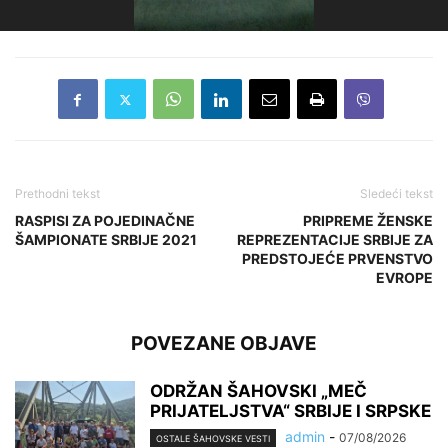
Prethodni tekst
Sledeći tekst
RASPISI ZA POJEDINAČNE
PRIPREME ŽENSKE
ŠAMPIONATE SRBIJE 2021
REPREZENTACIJE SRBIJE ZA
PREDSTOJEĆE PRVENSTVO
EVROPE
POVEZANE OBJAVE
ODRŽAN ŠAHOVSKI „MEČ
PRIJATELJSTVA“ SRBIJE I SRPSKE
admin
-
07/08/2026
OSTALE ŠAHOVSKE VESTI