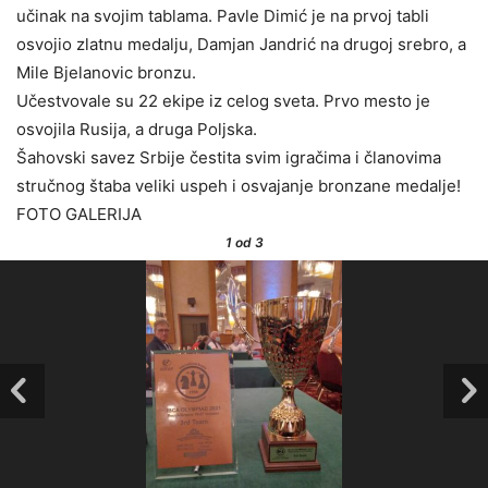
učinak na svojim tablama. Pavle Dimić je na prvoj tabli
osvojio zlatnu medalju, Damjan Jandrić na drugoj srebro, a
Mile Bjelanovic bronzu.
Učestvovale su 22 ekipe iz celog sveta. Prvo mesto je
osvojila Rusija, a druga Poljska.
Šahovski savez Srbije čestita svim igračima i članovima
stručnog štaba veliki uspeh i osvajanje bronzane medalje!
FOTO GALERIJA
1
od 3