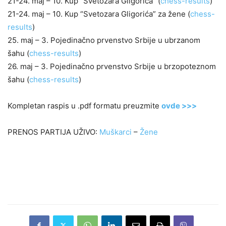
21-24. maj – 10. Kup “Svetozara Gligorića” (
chess-results
)
21-24. maj – 10. Kup “Svetozara Gligorića” za žene (
chess-
results
)
25. maj – 3. Pojedinačno prvenstvo Srbije u ubrzanom
šahu (
chess-results
)
26. maj – 3. Pojedinačno prvenstvo Srbije u brzopoteznom
šahu (
chess-results
)
Kompletan raspis u .pdf formatu preuzmite
ovde >>>
PRENOS PARTIJA UŽIVO:
Muškarci
–
Žene