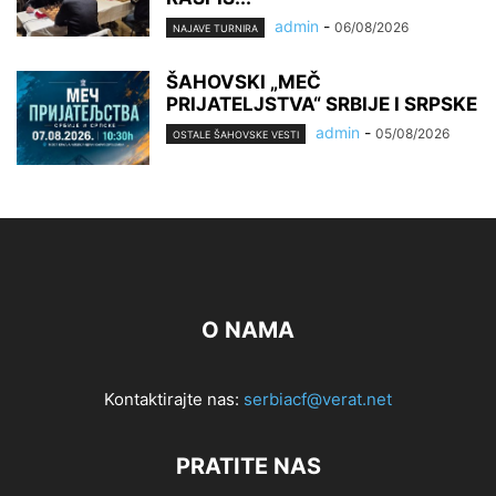
admin
-
06/08/2026
NAJAVE TURNIRA
ŠAHOVSKI „MEČ
PRIJATELJSTVA“ SRBIJE I SRPSKE
admin
-
05/08/2026
OSTALE ŠAHOVSKE VESTI
O NAMA
Kontaktirajte nas:
serbiacf@verat.net
PRATITE NAS