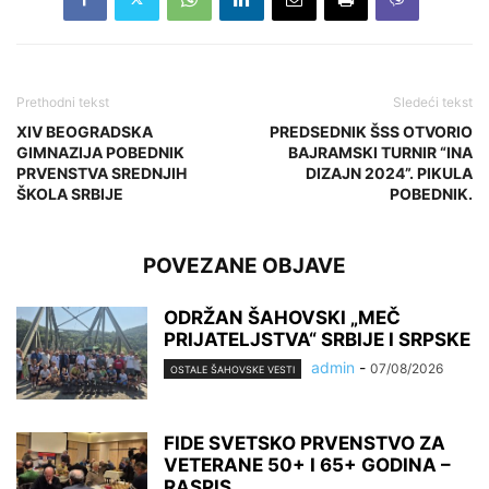
Prethodni tekst
Sledeći tekst
XIV BEOGRADSKA
PREDSEDNIK ŠSS OTVORIO
GIMNAZIJA POBEDNIK
BAJRAMSKI TURNIR “INA
PRVENSTVA SREDNJIH
DIZAJN 2024”. PIKULA
ŠKOLA SRBIJE
POBEDNIK.
POVEZANE OBJAVE
ODRŽAN ŠAHOVSKI „MEČ
PRIJATELJSTVA“ SRBIJE I SRPSKE
admin
-
07/08/2026
OSTALE ŠAHOVSKE VESTI
FIDE SVETSKO PRVENSTVO ZA
VETERANE 50+ I 65+ GODINA –
RASPIS...