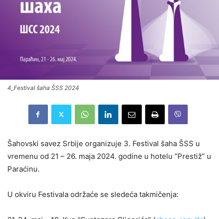
4_Festival šaha ŠSS 2024
Šahovski savez Srbije organizuje 3. Festival šaha ŠSS u
vremenu od 21 – 26. maja 2024. godine u hotelu “Prestiž” u
Paraćinu.
U okviru Festivala održaće se sledeća takmičenja: