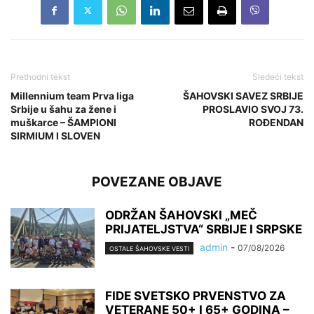
Prethodni tekst
Sledeći tekst
Millennium team Prva liga
ŠAHOVSKI SAVEZ SRBIJE
Srbije u šahu za žene i
PROSLAVIO SVOJ 73.
muškarce – ŠAMPIONI
ROĐENDAN
SIRMIUM I SLOVEN
POVEZANE OBJAVE
ODRŽAN ŠAHOVSKI „MEČ
PRIJATELJSTVA“ SRBIJE I SRPSKE
admin
-
07/08/2026
OSTALE ŠAHOVSKE VESTI
FIDE SVETSKO PRVENSTVO ZA
VETERANE 50+ I 65+ GODINA –