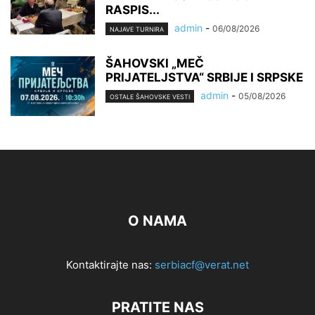
RASPIS...
admin
-
06/08/2026
NAJAVE TURNIRA
ŠAHOVSKI „MEČ
PRIJATELJSTVA“ SRBIJE I SRPSKE
admin
-
05/08/2026
OSTALE ŠAHOVSKE VESTI
O NAMA
Kontaktirajte nas:
serbiacf@verat.net
PRATITE NAS