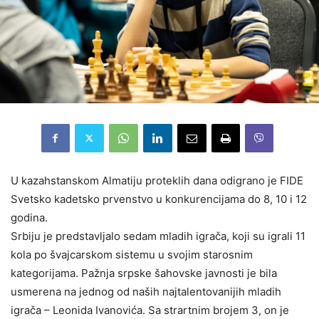
U kazahstanskom Almatiju proteklih dana odigrano je FIDE
Svetsko kadetsko prvenstvo u konkurencijama do 8, 10 i 12
godina.
Srbiju je predstavljalo sedam mladih igrača, koji su igrali 11
kola po švajcarskom sistemu u svojim starosnim
kategorijama. Pažnja srpske šahovske javnosti je bila
usmerena na jednog od naših najtalentovanijih mladih
igrača – Leonida Ivanovića. Sa strartnim brojem 3, on je