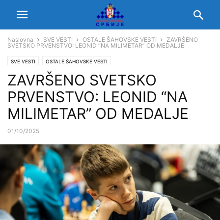
Naslovna
SVE VESTI
OSTALE ŠAHOVSKE VESTI
ZAVRŠENO
SVETSKO PRVENSTVO: LEONID “NA MILIMETAR” OD MEDALJE
SVE VESTI
OSTALE ŠAHOVSKE VESTI
ZAVRŠENO SVETSKO
PRVENSTVO: LEONID “NA
MILIMETAR” OD MEDALJE
01/10/2025