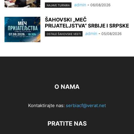
admin
-
06/08/2026
NAJAVE TURNIRA
ŠAHOVSKI „MEČ
PRIJATELJSTVA“ SRBIJE I SRPSKE
admin
-
05/08/2026
OSTALE ŠAHOVSKE VESTI
O NAMA
Kontaktirajte nas:
serbiacf@verat.net
PRATITE NAS