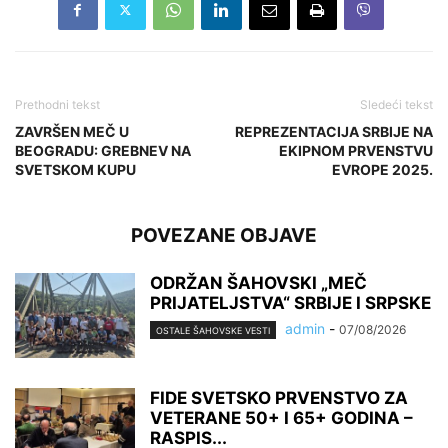
Prethodni tekst
Sledeći tekst
ZAVRŠEN MEČ U
REPREZENTACIJA SRBIJE NA
BEOGRADU: GREBNEV NA
EKIPNOM PRVENSTVU
SVETSKOM KUPU
EVROPE 2025.
POVEZANE OBJAVE
ODRŽAN ŠAHOVSKI „MEČ
PRIJATELJSTVA“ SRBIJE I SRPSKE
admin
-
07/08/2026
OSTALE ŠAHOVSKE VESTI
FIDE SVETSKO PRVENSTVO ZA
VETERANE 50+ I 65+ GODINA –
RASPIS...