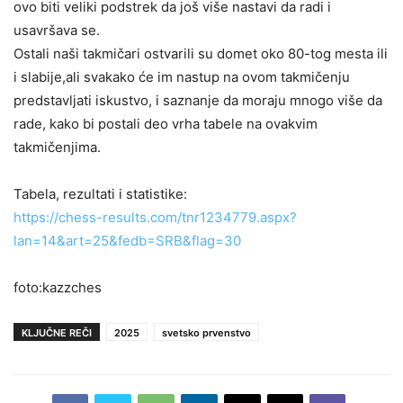
ovo biti veliki podstrek da još više nastavi da radi i
usavršava se.
Ostali naši takmičari ostvarili su domet oko 80-tog mesta ili
i slabije,ali svakako će im nastup na ovom takmičenju
predstavljati iskustvo, i saznanje da moraju mnogo više da
rade, kako bi postali deo vrha tabele na ovakvim
takmičenjima.
Tabela, rezultati i statistike:
https://chess-results.com/tnr1
234779.aspx?
lan=14&art=25&fedb
=SRB&flag=30
foto:kazzches
KLJUČNE REČI
2025
svetsko prvenstvo