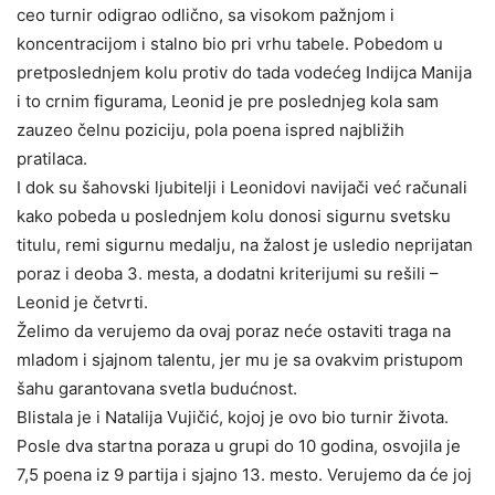
ceo turnir odigrao odlično, sa visokom pažnjom i
koncentracijom i stalno bio pri vrhu tabele. Pobedom u
pretposlednjem kolu protiv do tada vodećeg Indijca Manija
i to crnim figurama, Leonid je pre poslednjeg kola sam
zauzeo čelnu poziciju, pola poena ispred najbližih
pratilaca.
I dok su šahovski ljubitelji i Leonidovi navijači već računali
kako pobeda u poslednjem kolu donosi sigurnu svetsku
titulu, remi sigurnu medalju, na žalost je usledio neprijatan
poraz i deoba 3. mesta, a dodatni kriterijumi su rešili –
Leonid je četvrti.
Želimo da verujemo da ovaj poraz neće ostaviti traga na
mladom i sjajnom talentu, jer mu je sa ovakvim pristupom
šahu garantovana svetla budućnost.
Blistala je i Natalija Vujičić, kojoj je ovo bio turnir života.
Posle dva startna poraza u grupi do 10 godina, osvojila je
7,5 poena iz 9 partija i sjajno 13. mesto. Verujemo da će joj