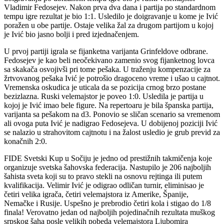
Vladimir Fedosejev. Nakon prva dva dana i partija po standardnom
tempu igre rezultat je bio 1:1. Usledilo je doigravanje u kome je Ivić
poražen u obe partije. Ostaje velika žal za drugom partijom u kojoj
je Ivić bio jasno bolji i pred izjednačenjem.
U prvoj partiji igrala se fijanketna varijanta Grinfeldove odbrane.
Fedosejev je kao beli neočekivano zamenio svog fijanketnog lovca
sa skakača osvojivši pri tome pešaka. U traženju kompenzacije za
žrtvovanog pešaka Ivić je potrošio dragoceno vreme i ušao u cajtnot.
Vremenska oskudica je uticala da se pozicija crnog brzo postane
bezizlazna. Ruski velemajstor je poveo 1:0. Usledila je partija u
kojoj je Ivić imao bele figure. Na repertoaru je bila španska partija,
varijanta sa pešakom na d3. Ponovio se sličan scenario sa vremenom
ali ovoga puta Ivić je nadigrao Fedosejeva. U dobijenoj poziciji Ivić
se nalazio u strahovitom cajtnotu i na žalost usledio je grub previd za
konačnih 2:0.
FIDE Svetski Kup u Sočiju je jedno od prestižnih takmičenja koje
organizuje svetska šahovska federacija. Nastupilo je 206 najboljih
šahista sveta koji su to pravo stekli na osnovu rejtinga ili putem
kvalifikacija. Velimir Ivić je odigrao odličan turnir, eliminisao je
četiri velika igrača, četiri velemajstora iz Amerike, Španije,
Nemačke i Rusije. Uspešno je prebrodio četiri kola i stigao do 1/8
finala! Verovatno jedan od najboljih pojedinačnih rezultata muškog
srpskog šaha posle velikih pobeda velemajstora Ljubomira