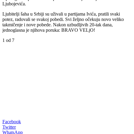
Ljubojevića.
Ljubitelji šaha u Srbiji su uživali u partijama Ivića, pratili svaki
potez, radovali se svakoj pobedi. Svi željno očekuju novo veliko
takmičenje i nove pobede. Nakon uzbudljivih 20-tak dana,
jednoglasna je njihova poruka: BRAVO VELjO!
1
od 7
Facebook
Twitter
WhatsApp