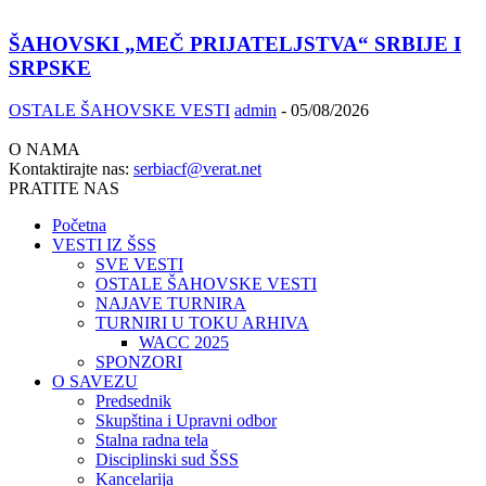
ŠAHOVSKI „MEČ PRIJATELJSTVA“ SRBIJE I
SRPSKE
OSTALE ŠAHOVSKE VESTI
admin
-
05/08/2026
O NAMA
Kontaktirajte nas:
serbiacf@verat.net
PRATITE NAS
Početna
VESTI IZ ŠSS
SVE VESTI
OSTALE ŠAHOVSKE VESTI
NAJAVE TURNIRA
TURNIRI U TOKU ARHIVA
WACC 2025
SPONZORI
O SAVEZU
Predsednik
Skupština i Upravni odbor
Stalna radna tela
Disciplinski sud ŠSS
Kancelarija