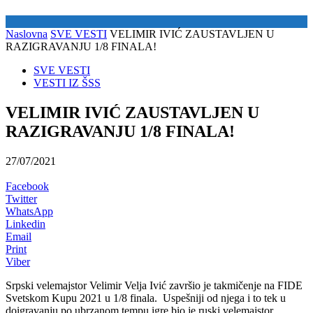
Naslovna
SVE VESTI
VELIMIR IVIĆ ZAUSTAVLJEN U
RAZIGRAVANJU 1/8 FINALA!
SVE VESTI
VESTI IZ ŠSS
VELIMIR IVIĆ ZAUSTAVLJEN U
RAZIGRAVANJU 1/8 FINALA!
27/07/2021
Facebook
Twitter
WhatsApp
Linkedin
Email
Print
Viber
Srpski velemajstor Velimir Velja Ivić završio je takmičenje na FIDE
Svetskom Kupu 2021 u 1/8 finala. Uspešniji od njega i to tek u
doigravanju po ubrzanom tempu igre bio je ruski velemajstor