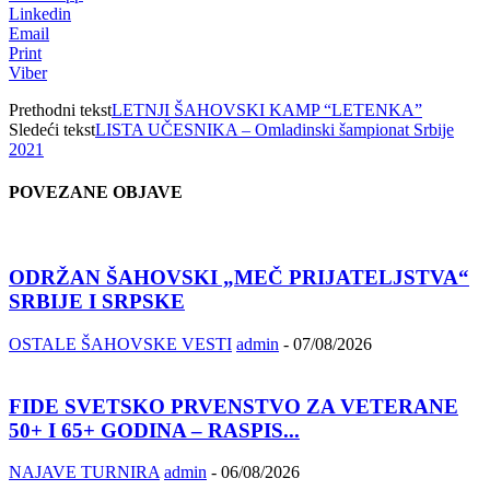
Linkedin
Email
Print
Viber
Prethodni tekst
LETNJI ŠAHOVSKI KAMP “LETENKA”
Sledeći tekst
LISTA UČESNIKA – Omladinski šampionat Srbije
2021
POVEZANE OBJAVE
ODRŽAN ŠAHOVSKI „MEČ PRIJATELJSTVA“
SRBIJE I SRPSKE
OSTALE ŠAHOVSKE VESTI
admin
-
07/08/2026
FIDE SVETSKO PRVENSTVO ZA VETERANE
50+ I 65+ GODINA – RASPIS...
NAJAVE TURNIRA
admin
-
06/08/2026