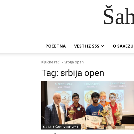
Šah
POČETNA
VESTI IZ ŠSS
O SAVEZU
Ključne reči
Srbija open
Tag:
srbija open
OSTALE ŠAHOVSKE VESTI