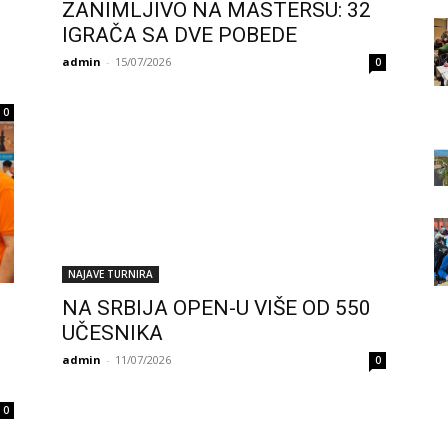
ZANIMLJIVO NA MASTERSU: 32
IGRAČA SA DVE POBEDE
admin
-
15/07/2026
0
0
NAJAVE TURNIRA
NA SRBIJA OPEN-U VIŠE OD 550
UČESNIKA
admin
-
11/07/2026
0
0