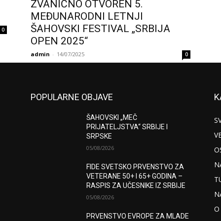
ZVANIČNO OTVOREN 5.
MEĐUNARODNI LETNJI
ŠAHOVSKI FESTIVAL „SRBIJA
0
OPEN 2025“
admin
-
14/07/2025
0
POPULARNE OBJAVE
K
ŠAHOVSKI „MEČ
S
PRIJATELJSTVA“ SRBIJE I
VE
SRPSKE
05/08/2026
O
N
FIDE SVETSKO PRVENSTVO ZA
VETERANE 50+ I 65+ GODINA –
T
RASPIS ZA UČESNIKE IZ SRBIJE
N
05/08/2026
O
PRVENSTVO EVROPE ZA MLADE