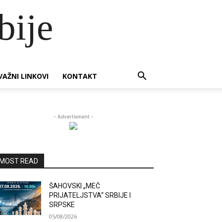
bije
VAŽNI LINKOVI
KONTAKT
- Advertisment -
MOST READ
ŠAHOVSKI „MEČ
PRIJATELJSTVA“ SRBIJE I
SRPSKE
05/08/2026