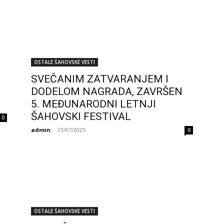
OSTALE ŠAHOVSKE VESTI
SVEČANIM ZATVARANJEM I
DODELOM NAGRADA, ZAVRŠEN
5. MEĐUNARODNI LETNJI
ŠAHOVSKI FESTIVAL
0
admin
-
23/07/2025
0
OSTALE ŠAHOVSKE VESTI