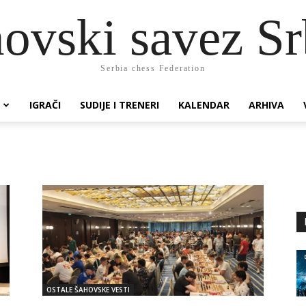
ovski savez Sr
Serbia chess Federation
IGRAČI
SUDIJE I TRENERI
KALENDAR
ARHIVA
OSTALE ŠAHOVSKE VESTI