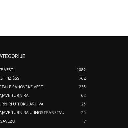
ATEGORIJE
VE VESTI
1082
STI IZ ŠSS
762
STALE ŠAHOVSKE VESTI
235
AJAVE TURNIRA
62
URNIRI U TOKU ARHIVA
25
AJAVE TURNIRA U INOSTRANSTVU
25
 SAVEZU
7