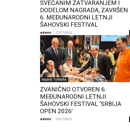
SVEČANIM ZATVARANJEM I
DODELOM NAGRADA, ZAVRŠEN
6. MEĐUNARODNI LETNJI
ŠAHOVSKI FESTIVAL
admin
-
22/07/2026
NAJAVE TURNIRA
ZVANIČNO OTVOREN 6.
MEĐUNARODNI LETNJI
ŠAHOVSKI FESTIVAL ‘SRBIJA
OPEN 2026’
admin
-
13/07/2026