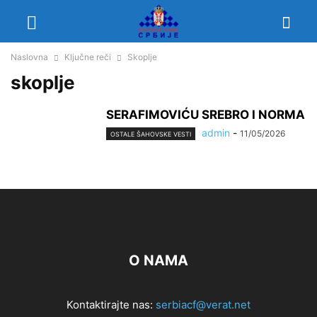
Naslovna
Ključne reči
Skoplje
skoplje
SERAFIMOVIĆU SREBRO I NORMA
admin
-
11/05/2026
OSTALE ŠAHOVSKE VESTI
O NAMA
Kontaktirajte nas:
serbiacf@verat.net