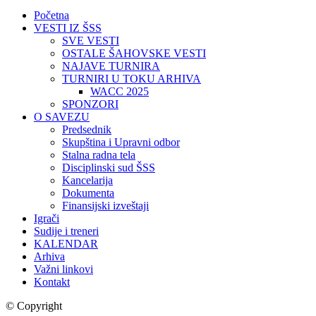
Početna
VESTI IZ ŠSS
SVE VESTI
OSTALE ŠAHOVSKE VESTI
NAJAVE TURNIRA
TURNIRI U TOKU ARHIVA
WACC 2025
SPONZORI
O SAVEZU
Predsednik
Skupština i Upravni odbor
Stalna radna tela
Disciplinski sud ŠSS
Kancelarija
Dokumenta
Finansijski izveštaji
Igrači
Sudije i treneri
KALENDAR
Arhiva
Važni linkovi
Kontakt
© Copyright