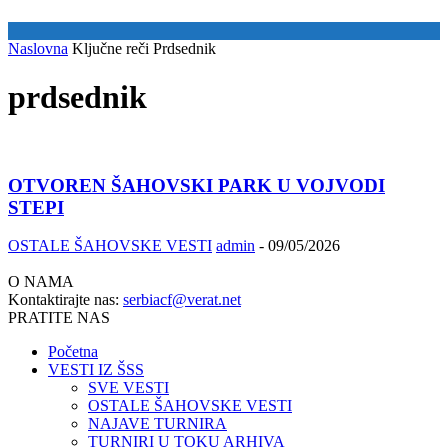
Naslovna
Ključne reči
Prdsednik
prdsednik
OTVOREN ŠAHOVSKI PARK U VOJVODI
STEPI
OSTALE ŠAHOVSKE VESTI
admin
-
09/05/2026
O NAMA
Kontaktirajte nas:
serbiacf@verat.net
PRATITE NAS
Početna
VESTI IZ ŠSS
SVE VESTI
OSTALE ŠAHOVSKE VESTI
NAJAVE TURNIRA
TURNIRI U TOKU ARHIVA