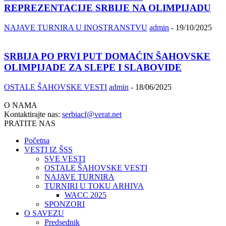
REPREZENTACIJE SRBIJE NA OLIMPIJADU
NAJAVE TURNIRA U INOSTRANSTVU
admin
-
19/10/2025
SRBIJA PO PRVI PUT DOMAĆIN ŠAHOVSKE
OLIMPIJADE ZA SLEPE I SLABOVIDE
OSTALE ŠAHOVSKE VESTI
admin
-
18/06/2025
O NAMA
Kontaktirajte nas:
serbiacf@verat.net
PRATITE NAS
Početna
VESTI IZ ŠSS
SVE VESTI
OSTALE ŠAHOVSKE VESTI
NAJAVE TURNIRA
TURNIRI U TOKU ARHIVA
WACC 2025
SPONZORI
O SAVEZU
Predsednik