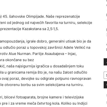
a) 45. šahovske Olimpijade. Naše reprezenatcije
ni od jednog od najvećih favorita na turniru, selekcije
eprezentacije Kazakstana sa 2,5:1,5.
amopouzdanja, igrale dobro, generalni utisak bio je da
ju odlučio poraz u topovskoj završnici Adele Velikić na
 protiv Alue Nurman. Partije Asaubajeva – Injac,
ura okončane su bez
ikić, naša najsigurnija igračica u dosadašnjem toku
Ar
bila u granicama remija što je, na našu žalost odlučilo
na ovaj poraz, devojke su odigrale potpuno ravnopravan
le otvorenu borbu sa svim selekcijama na turniru.
ri, blicevi fotoaparata, brojne kamere i televizijske
e pre i za vreme meča četvrtog kola. Koliko su Indijci