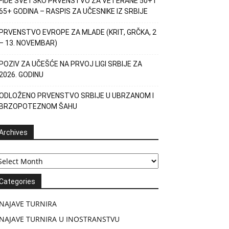
FIDE SVETSKO PRVENSTVO ZA VETERANE 50+ I
65+ GODINA – RASPIS ZA UČESNIKE IZ SRBIJE
PRVENSTVO EVROPE ZA MLADE (KRIT, GRČKA, 2
– 13. NOVEMBAR)
POZIV ZA UČEŠĆE NA PRVOJ LIGI SRBIJE ZA
2026. GODINU
ODLOŽENO PRVENSTVO SRBIJE U UBRZANOM I
BRZOPOTEZNOM ŠAHU
Archives
chives
Categories
NAJAVE TURNIRA
NAJAVE TURNIRA U INOSTRANSTVU