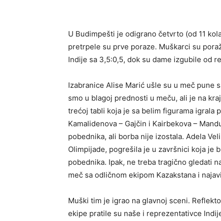
U Budimpešti je odigrano četvrto (od 11 kol
pretrpele su prve poraze. Muškarci su poraže
Indije sa 3,5:0,5, dok su dame izgubile od r
Izabranice Alise Marić ušle su u meč pune s
smo u blagoj prednosti u meču, ali je na kra
trećoj tabli koja je sa belim figurama igrala
Kamalidenova – Gajčin i Kairbekova – Mand
pobednika, ali borba nije izostala. Adela Vel
Olimpijade, pogrešila je u završnici koja je 
pobednika. Ipak, ne treba tragično gledati 
meč sa odličnom ekipom Kazakstana i najavi
Muški tim je igrao na glavnoj sceni. Reflekto
ekipe pratile su naše i reprezentativce Indij