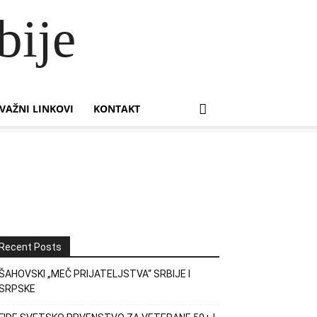
bije
VAŽNI LINKOVI
KONTAKT
Recent Posts
ŠAHOVSKI „MEČ PRIJATELJSTVA“ SRBIJE I
SRPSKE