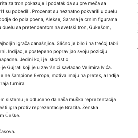
orita za tron pokazuje i podatak da su pre meča sa
 11 su pobedili. Procenat su neznatno pokvarili u duelu
 dodje do pola poena, Aleksej Sarana je crnim figurama
u duelu sa pretendentom na svetski tron, Gukešom,
boljih igrača današnjice. Slično je bilo i na trećoj tabli
crni. Indijac je postepeno popravljao svoju poziciju
padne. Jedini koji je iskoristio
Gujrati koji je u završnici savladao Velimira Ivića.
elne šampione Evrope, motiva imaju na pretek, a Indija
aja turnira.
m sistemu je odlučeno da naša muška reprezentacija
šti igra protiv reprezentacije Brazila. Ženska
jom Češke.
 časova.