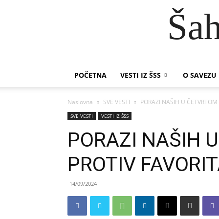
Šah
POČETNA
VESTI IZ ŠSS
O SAVEZU
Naslovna
SVE VESTI
PORAZI NAŠIH U ČETVRTOM 
SVE VESTI
VESTI IZ ŠSS
PORAZI NAŠIH 
PROTIV FAVORI
14/09/2024