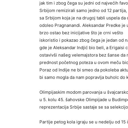
jak tim i zbog čega su jedni od najvećih fav
Srbijom remizirali samo jedno od 12 partija,
sa Srbijom koja je na drugoj tabli uspela da
odoleo Pragnanandi. Aleksandar Predke je 
brzo ostao bez inicijative što je crni vešto
iskoristio i pokazao zbog čega je jedan od naj
gde je Aleksandar Indjić bio beli, a Erigaisi 
ostavivši našeg velemajstora bez šanse da na
prednost početnog poteza u ovom meču bio je 
Poraz od Indije ne bi smeo da pokoleba aktu
bi samo mogla da nam popravlja buholc do kr
Olimpijaskim modom parovanja u švajcarsko
u 5. kolu 45. šahovske Olimpijade u Budimpe
reprezentacija Srbije sastaje se sa selekci
Partije petog kola igraju se u nedelju od 15