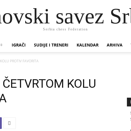
ovski savez Sr
Serbia chess Federation
IGRAČI
SUDIJE I TRENERI
KALENDAR
ARHIVA
KOLU PROTIV FAVORITA
U ČETVRTOM KOLU
TA