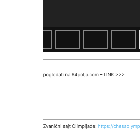
pogledati na 64polja.com – LINK >>>
Zvanični sajt Olimpijade:
https://chessolymp