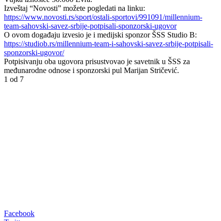
Izveštaj “Novosti” možete pogledati na linku:
https://www.novosti.rs/sport/
ostali-sportovi/991091/
millennium-
team-sahovski-
savez-srbije-potpisali-
sponzorski-ugovor
O ovom događaju izvesio je i medijski sponzor ŠSS Studio B:
https://studiob.rs/millennium-
team-i-sahovski-savez-srbije-
potpisali-
sponzorski-ugovor/
Potpisivanju oba ugovora prisustvovao je savetnik u ŠSS za
međunarodne odnose i sponzorski pul Marijan Stričević.
1
od 7
Facebook