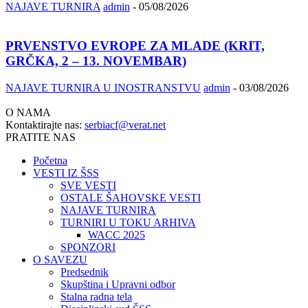
NAJAVE TURNIRA
admin
-
05/08/2026
PRVENSTVO EVROPE ZA MLADE (KRIT,
GRČKA, 2 – 13. NOVEMBAR)
NAJAVE TURNIRA U INOSTRANSTVU
admin
-
03/08/2026
O NAMA
Kontaktirajte nas:
serbiacf@verat.net
PRATITE NAS
Početna
VESTI IZ ŠSS
SVE VESTI
OSTALE ŠAHOVSKE VESTI
NAJAVE TURNIRA
TURNIRI U TOKU ARHIVA
WACC 2025
SPONZORI
O SAVEZU
Predsednik
Skupština i Upravni odbor
Stalna radna tela