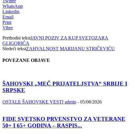
Twitter
WhatsApp
Linkedin
Email
Print
Viber
Prethodni tekst
JAVNI POZIV ZA KUP SVETOZARA
GLIGORIĆA
Sledeći tekst
ZAHVALNOST MARIJANU STRIČEVIĆU
POVEZANE OBJAVE
ŠAHOVSKI „MEČ PRIJATELJSTVA“ SRBIJE I
SRPSKE
OSTALE ŠAHOVSKE VESTI
admin
-
05/08/2026
FIDE SVETSKO PRVENSTVO ZA VETERANE
50+ I 65+ GODINA – RASPIS...