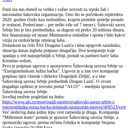
Dani iza nas doneli su velike i važne novosti za srpski šah i
nacionalnu šahovsku organizaciju. Ono što se početkom septembra
2020. godine činilo kao nedostižno, krajem protekle nedelje postalo
je realnost. Podsećamo – pre nešto više od 7 meseci, Šahovski savez
Srbije bio je bez predsednika, sa dugom od preko 20 miliona dinara,
bez finansiranja od strane Ministarstva omladine i sporta i bilo kakve
vizija za ozdravljenje srpskog šaha…
Dolaskom na čelo ŠSS Dragana Lazića i tima njegovih saradnika,
situacija danas izgleda potpuno drugačija. Dve kompanije koje
spadaju u red najuspešnijih u Srbiji, postali su partneri kuće šaha.
Krenimo redom.
Prvo je potpisan ugovor o sponzorstvu Šahovskog saveza Srbije sa
“Energotehnikom Južna bačka”. Ugovor je u ime ove kompanije
potpisao njen vlasnik i dirketor Dragoljub Zbiljić, a u ime
Šahovskog saveza Srbije predsednik Dragan Lazić. O ovom
događaju opširno je izvestio portal “ALO!” – medijski sponzor
Šahovskog saveza Srbije.
Izveštaj možete pogledati na linku:
https://www.alo.rs/sport/
ostali-sportovi/sahovski-
savez-srbije-i-
energotehnika-
juzna-backa-potpisali-
sponzorski-ugovor/409523/vest
Već sledećeg dana jednu lepu vest zamenila je druga. Kompanija
“Millenium team” postala je sponzor Šahovskog saveza Srbije, a
sponzorski ugovor, prema rečima čelnika te kompanije Stojana
Vujka iznosiće 50.000 Evra.