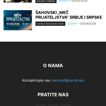
admin
-
06/08/2026
NAJAVE TURNIRA
ŠAHOVSKI „MEČ
PRIJATELJSTVA“ SRBIJE I SRPSKE
admin
-
05/08/2026
OSTALE ŠAHOVSKE VESTI
O NAMA
Kontaktirajte nas:
serbiacf@verat.net
PRATITE NAS