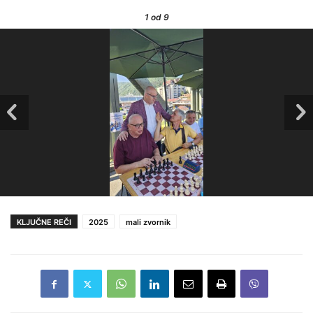
1
od 9
KLJUČNE REČI
2025
mali zvornik