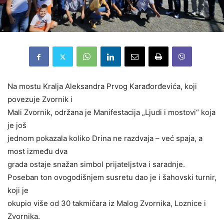
Na mostu Kralja Aleksandra Prvog Karađorđevića, koji
povezuje Zvornik i
Mali Zvornik, održana je Manifestacija „Ljudi i mostovi“ koja
je još
jednom pokazala koliko Drina ne razdvaja – već spaja, a
most između dva
grada ostaje snažan simbol prijateljstva i saradnje.
Poseban ton ovogodišnjem susretu dao je i šahovski turnir,
koji je
okupio više od 30 takmičara iz Malog Zvornika, Loznice i
Zvornika.