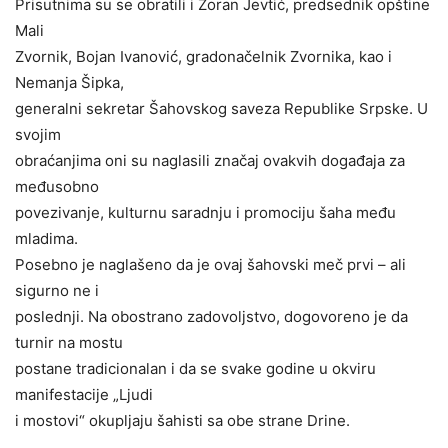
Prisutnima su se obratili i Zoran Jevtić, predsednik opštine
Mali
Zvornik, Bojan Ivanović, gradonačelnik Zvornika, kao i
Nemanja Šipka,
generalni sekretar Šahovskog saveza Republike Srpske. U
svojim
obraćanjima oni su naglasili značaj ovakvih događaja za
međusobno
povezivanje, kulturnu saradnju i promociju šaha među
mladima.
Posebno je naglašeno da je ovaj šahovski meč prvi – ali
sigurno ne i
poslednji. Na obostrano zadovoljstvo, dogovoreno je da
turnir na mostu
postane tradicionalan i da se svake godine u okviru
manifestacije „Ljudi
i mostovi“ okupljaju šahisti sa obe strane Drine.