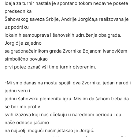
Ideja za turnir nastala je spontano tokom nedavne posete
predsednika
Šahovskog saveza Srbije, Andrije Jorgića,a realizovana je
uz podršku
lokalnih samouprava i šahovskih udruženja oba grada.
Jorgić je zajedno
sa gradonačelnikom grada Zvornika Bojanom Ivanovićem
simbolično povukao
prvi potez označivši time turnir otvorenim.
-Mi smo danas na mostu spojili dva Zvornika, jedan narod i
jednu veru i
jednu šahovsku plemenitu igru. Mislim da šahom treba da
se borimo protiv
svih izazova koji nas očekuju u narednom periodu i da
naše odnose jačamo
na najbolji mogući način,istakao je Jorgić.