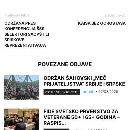
Prethodni tekst
Sledeći tekst
ODRŽANA PRES
KAISA BEZ GOROSTASA
KONFERENCIJA ŠSS
SELEKTORI SAOPŠTILI
SPISKOVE
REPREZENTATIVACA
POVEZANE OBJAVE
ODRŽAN ŠAHOVSKI „MEČ
PRIJATELJSTVA“ SRBIJE I SRPSKE
admin
-
07/08/2026
OSTALE ŠAHOVSKE VESTI
FIDE SVETSKO PRVENSTVO ZA
VETERANE 50+ I 65+ GODINA –
RASPIS...