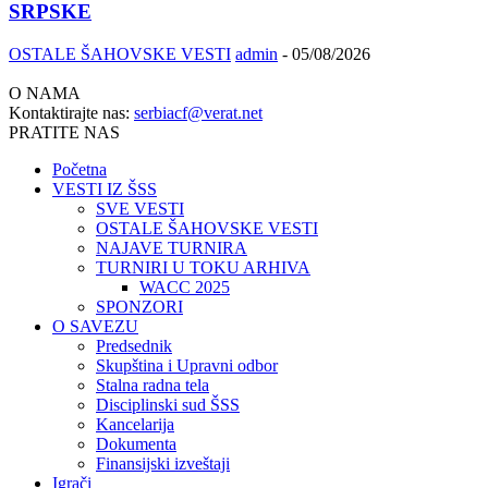
SRPSKE
OSTALE ŠAHOVSKE VESTI
admin
-
05/08/2026
O NAMA
Kontaktirajte nas:
serbiacf@verat.net
PRATITE NAS
Početna
VESTI IZ ŠSS
SVE VESTI
OSTALE ŠAHOVSKE VESTI
NAJAVE TURNIRA
TURNIRI U TOKU ARHIVA
WACC 2025
SPONZORI
O SAVEZU
Predsednik
Skupština i Upravni odbor
Stalna radna tela
Disciplinski sud ŠSS
Kancelarija
Dokumenta
Finansijski izveštaji
Igrači