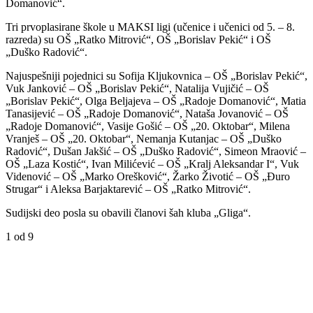
Domanović“.
Tri prvoplasirane škole u MAKSI ligi (učenice i učenici od 5. – 8.
razreda) su OŠ „Ratko Mitrović“, OŠ „Borislav Pekić“ i OŠ
„Duško Radović“.
Najuspešniji pojednici su Sofija Kljukovnica – OŠ „Borislav Pekić“,
Vuk Janković – OŠ „Borislav Pekić“, Natalija Vujičić – OŠ
„Borislav Pekić“, Olga Beljajeva – OŠ „Radoje Domanović“, Matia
Tanasijević – OŠ „Radoje Domanović“, Nataša Jovanović – OŠ
„Radoje Domanović“, Vasije Gošić – OŠ „20. Oktobar“, Milena
Vranješ – OŠ „20. Oktobar“, Nemanja Kutanjac – OŠ „Duško
Radović“, Dušan Jakšić – OŠ „Duško Radović“, Simeon Mraović –
OŠ „Laza Kostić“, Ivan Milićević – OŠ „Kralj Aleksandar I“, Vuk
Videnović – OŠ „Marko Orešković“, Žarko Životić – OŠ „Đuro
Strugar“ i Aleksa Barjaktarević – OŠ „Ratko Mitrović“.
Sudijski deo posla su obavili članovi šah kluba „Gliga“.
1
od 9