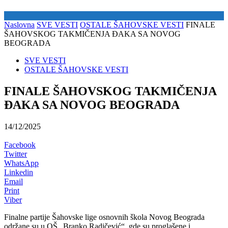
Naslovna
SVE VESTI
OSTALE ŠAHOVSKE VESTI
FINALE
ŠAHOVSKOG TAKMIČENJA ĐAKA SA NOVOG
BEOGRADA
SVE VESTI
OSTALE ŠAHOVSKE VESTI
FINALE ŠAHOVSKOG TAKMIČENJA
ĐAKA SA NOVOG BEOGRADA
14/12/2025
Facebook
Twitter
WhatsApp
Linkedin
Email
Print
Viber
Finalne partije Šahovske lige osnovnih škola Novog Beograda
održane su u OŠ „Branko Radičević“, gde su proglašene i