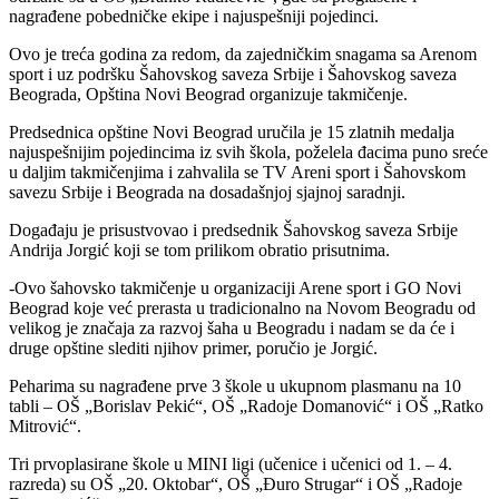
nagrađene pobedničke ekipe i najuspešniji pojedinci.
Ovo je treća godina za redom, da zajedničkim snagama sa Arenom
sport i uz podršku Šahovskog saveza Srbije i Šahovskog saveza
Beograda, Opština Novi Beograd organizuje takmičenje.
Predsednica opštine Novi Beograd uručila je 15 zlatnih medalja
najuspešnijim pojedincima iz svih škola, poželela đacima puno sreće
u daljim takmičenjima i zahvalila se TV Areni sport i Šahovskom
savezu Srbije i Beograda na dosadašnjoj sjajnoj saradnji.
Događaju je prisustvovao i predsednik Šahovskog saveza Srbije
Andrija Jorgić koji se tom prilikom obratio prisutnima.
-Ovo šahovsko takmičenje u organizaciji Arene sport i GO Novi
Beograd koje već prerasta u tradicionalno na Novom Beogradu od
velikog je značaja za razvoj šaha u Beogradu i nadam se da će i
druge opštine slediti njihov primer, poručio je Jorgić.
Peharima su nagrađene prve 3 škole u ukupnom plasmanu na 10
tabli – OŠ „Borislav Pekić“, OŠ „Radoje Domanović“ i OŠ „Ratko
Mitrović“.
Tri prvoplasirane škole u MINI ligi (učenice i učenici od 1. – 4.
razreda) su OŠ „20. Oktobar“, OŠ „Đuro Strugar“ i OŠ „Radoje