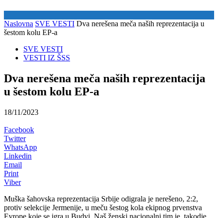
Naslovna
SVE VESTI
Dva nerešena meča naših reprezentacija u
šestom kolu EP-a
SVE VESTI
VESTI IZ ŠSS
Dva nerešena meča naših reprezentacija
u šestom kolu EP-a
18/11/2023
Facebook
Twitter
WhatsApp
Linkedin
Email
Print
Viber
Muška šahovska reprezentacija Srbije odigrala je nerešeno, 2:2,
protiv selekcije Jermenije, u meču šestog kola ekipnog prvenstva
Evrope koje se igra u Budvi. Naš ženski nacionalni tim je, takodje,