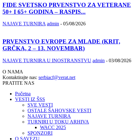
FIDE SVETSKO PRVENSTVO ZA VETERANE
50+ I 65+ GODINA – RASPIS...
NAJAVE TURNIRA
admin
-
05/08/2026
PRVENSTVO EVROPE ZA MLADE (KRIT,
GRČKA, 2 – 13. NOVEMBAR)
NAJAVE TURNIRA U INOSTRANSTVU
admin
-
03/08/2026
O NAMA
Kontaktirajte nas:
serbiacf@verat.net
PRATITE NAS
Početna
VESTI IZ ŠSS
SVE VESTI
OSTALE ŠAHOVSKE VESTI
NAJAVE TURNIRA
TURNIRI U TOKU ARHIVA
WACC 2025
SPONZORI
O SAVEZU