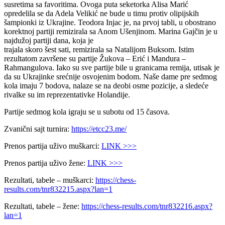
susretima sa favoritima. Ovoga puta seketorka Alisa Marić
opredelila se da Adela Velikić ne bude u timu protiv olipijskih
šampionki iz Ukrajine. Teodora Injac je, na prvoj tabli, u obostrano
korektnoj partiji remizirala sa Anom Ušenjinom. Marina Gajčin je u
najdužoj partiji dana, koja je
trajala skoro šest sati, remizirala sa Natalijom Buksom. Istim
rezultatom završene su partije Žukova – Erić i Mandura –
Rahmangulova. Iako su sve partije bile u granicama remija, utisak je
da su Ukrajinke srećnije osvojenim bodom. Naše dame pre sedmog
kola imaju 7 bodova, nalaze se na deobi osme pozicije, a sledeće
rivalke su im reprezentativke Holandije.
Partije sedmog kola igraju se u subotu od 15 časova.
Zvanični sajt turnira:
https://etcc23.me/
Prenos partija uživo muškarci:
LINK >>>
Prenos partija uživo žene:
LINK >>>
Rezultati, tabele – muškarci:
https://chess-
results.com/tnr832215.aspx?lan=1
Rezultati, tabele – žene:
https://chess-results.com/tnr832216.aspx?
lan=1