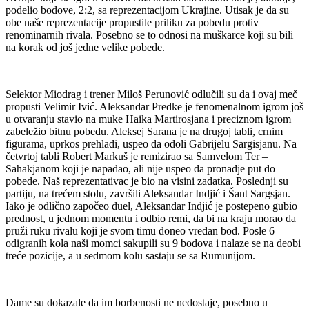
podelio bodove, 2:2, sa reprezentacijom Ukrajine. Utisak je da su
obe naše reprezentacije propustile priliku za pobedu protiv
renominarnih rivala. Posebno se to odnosi na muškarce koji su bili
na korak od još jedne velike pobede.
Selektor Miodrag i trener Miloš Perunović odlučili su da i ovaj meč
propusti Velimir Ivić. Aleksandar Predke je fenomenalnom igrom još
u otvaranju stavio na muke Haika Martirosjana i preciznom igrom
zabeležio bitnu pobedu. Aleksej Sarana je na drugoj tabli, crnim
figurama, uprkos prehladi, uspeo da odoli Gabrijelu Sargisjanu. Na
četvrtoj tabli Robert Markuš je remizirao sa Samvelom Ter –
Sahakjanom koji je napadao, ali nije uspeo da pronadje put do
pobede. Naš reprezentativac je bio na visini zadatka. Poslednji su
partiju, na trećem stolu, završili Aleksandar Indjić i Šant Sargsjan.
Iako je odlično započeo duel, Aleksandar Indjić je postepeno gubio
prednost, u jednom momentu i odbio remi, da bi na kraju morao da
pruži ruku rivalu koji je svom timu doneo vredan bod. Posle 6
odigranih kola naši momci sakupili su 9 bodova i nalaze se na deobi
treće pozicije, a u sedmom kolu sastaju se sa Rumunijom.
Dame su dokazale da im borbenosti ne nedostaje, posebno u