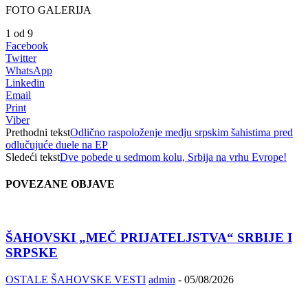
FOTO GALERIJA
1
od 9
Facebook
Twitter
WhatsApp
Linkedin
Email
Print
Viber
Prethodni tekst
Odlično raspoloženje medju srpskim šahistima pred
odlučujuće duele na EP
Sledeći tekst
Dve pobede u sedmom kolu, Srbija na vrhu Evrope!
POVEZANE OBJAVE
ŠAHOVSKI „MEČ PRIJATELJSTVA“ SRBIJE I
SRPSKE
OSTALE ŠAHOVSKE VESTI
admin
-
05/08/2026