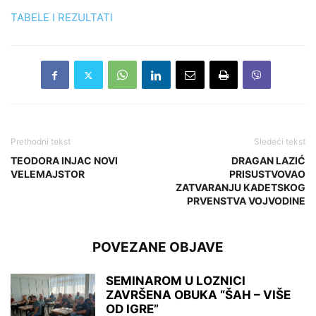
TABELE I REZULTATI
Prethodni tekst
Sledeći tekst
TEODORA INJAC NOVI
DRAGAN LAZIĆ
VELEMAJSTOR
PRISUSTVOVAO
ZATVARANJU KADETSKOG
PRVENSTVA VOJVODINE
POVEZANE OBJAVE
SEMINAROM U LOZNICI
ZAVRŠENA OBUKA “ŠAH – VIŠE
OD IGRE”