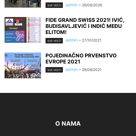
admin
-
26/06/2026
SVE VESTI
FIDE GRAND SWISS 2021! IVIĆ,
BUDISAVLJEVIĆ I INĐIĆ MEĐU
ELITOM!
admin
-
27/10/2021
SVE VESTI
POJEDINAČNO PRVENSTVO
EVROPE 2021
admin
-
26/08/2021
SVE VESTI
O NAMA