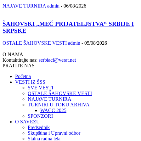
NAJAVE TURNIRA
admin
-
06/08/2026
ŠAHOVSKI „MEČ PRIJATELJSTVA“ SRBIJE I
SRPSKE
OSTALE ŠAHOVSKE VESTI
admin
-
05/08/2026
O NAMA
Kontaktirajte nas:
serbiacf@verat.net
PRATITE NAS
Početna
VESTI IZ ŠSS
SVE VESTI
OSTALE ŠAHOVSKE VESTI
NAJAVE TURNIRA
TURNIRI U TOKU ARHIVA
WACC 2025
SPONZORI
O SAVEZU
Predsednik
Skupština i Upravni odbor
Stalna radna tela