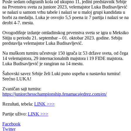
Posle sedam odigranih kola od ukupno 11, jedini predstavnik Srbije
na Prvenstvu sveta za juniore 2023, velemajstor Luka Budisavljević
se nalazi u samom vrhu tabele i nalazi se u maloj grupi kandidata u
borbi za medalju. Luka je osvojio 5,5 poena iz 7 partija i nalazi se na
deobi 4-7. mesta.
Ovogodišnje izdanje omladinskog prvenstva sveta se igra u Meksiko
Sitiju u periodu 21. septembar – 01. oktobar 2023. godine. Srbiju
predstavlja velemajstor Luka Budisavljević.
Na muškom turniru učestvuje 150 igrača iz 53 države sveta, od čega
14 velemajstora, 29 internacionalnih majstora i 19 FIDE majstora.
Luka Budisavljević je rangiran na 14 mestu.
Šahovski savez Srbije želi Luki puno uspeha u nastavku turnira!
Srećno LUKA!
Zvaničan sajt turnira:
https://juniorchesschampionship.fenamacajedrez.com/en/
Rezultati, tebela:
LINK >>>
Partije uživo:
LINK >>>
Facebook
Twitter