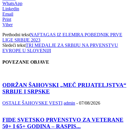
WhatsApp
Linkedin
Email
Print
Viber
Prethodni tekst
NAFTAGAS IZ ELEMIRA POBEDNIK PRVE
LIGE SRBIJE 2023
Sledeći tekst
TRI MEDALJE ZA SRBIJU NA PRVENSTVU
EVROPE U SLOVENIJI
POVEZANE OBJAVE
ODRŽAN ŠAHOVSKI „MEČ PRIJATELJSTVA“
SRBIJE I SRPSKE
OSTALE ŠAHOVSKE VESTI
admin
-
07/08/2026
FIDE SVETSKO PRVENSTVO ZA VETERANE
50+ I 65+ GODINA – RASPIS...