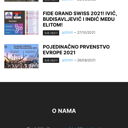
FIDE GRAND SWISS 2021! IVIĆ,
BUDISAVLJEVIĆ I INĐIĆ MEĐU
ELITOM!
admin
-
27/10/2021
SVE VESTI
POJEDINAČNO PRVENSTVO
EVROPE 2021
admin
-
26/08/2021
SVE VESTI
O NAMA