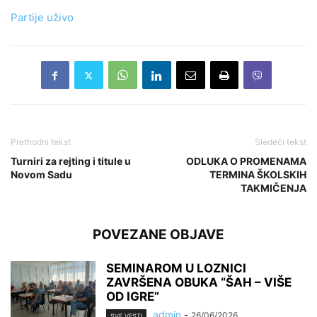
Partije uživo
Prethodni tekst
Sledeći tekst
Turniri za rejting i titule u
ODLUKA O PROMENAMA
Novom Sadu
TERMINA ŠKOLSKIH
TAKMIČENJA
POVEZANE OBJAVE
SEMINAROM U LOZNICI
ZAVRŠENA OBUKA “ŠAH – VIŠE
OD IGRE”
admin
-
26/06/2026
SVE VESTI