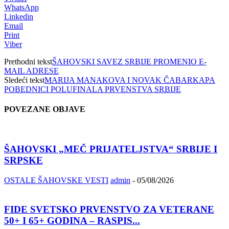
WhatsApp
Linkedin
Email
Print
Viber
Prethodni tekst
ŠAHOVSKI SAVEZ SRBIJE PROMENIO E-
MAIL ADRESE
Sledeći tekst
MARIJA MANAKOVA I NOVAK ČABARKAPA
POBEDNICI POLUFINALA PRVENSTVA SRBIJE
POVEZANE OBJAVE
ŠAHOVSKI „MEČ PRIJATELJSTVA“ SRBIJE I
SRPSKE
OSTALE ŠAHOVSKE VESTI
admin
-
05/08/2026
FIDE SVETSKO PRVENSTVO ZA VETERANE
50+ I 65+ GODINA – RASPIS...