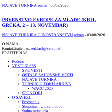
NAJAVE TURNIRA
admin
-
05/08/2026
PRVENSTVO EVROPE ZA MLADE (KRIT,
GRČKA, 2 – 13. NOVEMBAR)
NAJAVE TURNIRA U INOSTRANSTVU
admin
-
03/08/2026
O NAMA
Kontaktirajte nas:
serbiacf@verat.net
PRATITE NAS
Početna
VESTI IZ ŠSS
SVE VESTI
OSTALE ŠAHOVSKE VESTI
NAJAVE TURNIRA
TURNIRI U TOKU ARHIVA
WACC 2025
SPONZORI
O SAVEZU
Predsednik
Skupština i Upravni odbor
Stalna radna tela