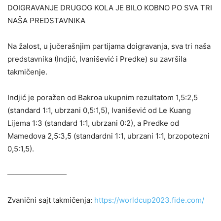
DOIGRAVANJE DRUGOG KOLA JE BILO KOBNO PO SVA TRI
NAŠA PREDSTAVNIKA
Na žalost, u jučerašnjim partijama doigravanja, sva tri naša
predstavnika (Indjić, Ivanišević i Predke) su završila
takmičenje.
Indjić je poražen od Bakroa ukupnim rezultatom 1,5:2,5
(standard 1:1, ubrzani 0,5:1,5), Ivanišević od Le Kuang
Lijema 1:3 (standard 1:1, ubrzani 0:2), a Predke od
Mamedova 2,5:3,5 (standardni 1:1, ubrzani 1:1, brzopotezni
0,5:1,5).
————————
Zvanični sajt takmičenja:
https://worldcup2023.fide.com/