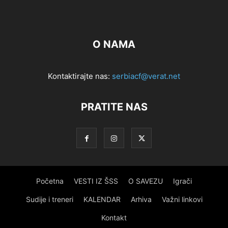
O NAMA
Kontaktirajte nas:
serbiacf@verat.net
PRATITE NAS
Početna
VESTI IZ ŠSS
O SAVEZU
Igrači
Sudije i treneri
KALENDAR
Arhiva
Važni linkovi
Kontakt