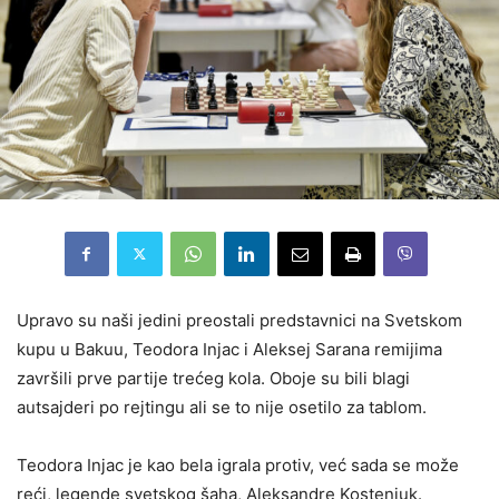
Upravo su naši jedini preostali predstavnici na Svetskom
kupu u Bakuu, Teodora Injac i Aleksej Sarana remijima
završili prve partije trećeg kola. Oboje su bili blagi
autsajderi po rejtingu ali se to nije osetilo za tablom.
Teodora Injac je kao bela igrala protiv, već sada se može
reći, legende svetskog šaha, Aleksandre Kostenjuk.