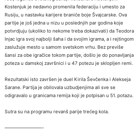
Kostenjuk je nedavno promenila federaciju i umesto za
Rusiju, u nastavku karijere braniće boje Švajcarske. Ova
partije je još jedna u nizu u poslednjih par godina koje
potvrdjuju (ukoliko to nekome treba dokazivati) da Teodora
Injac igra svoj najbolji šaha i da svojim igrama, a i rejtingom
zaslužuje mesto u samom svetskom vrhu. Bez previše
šansi za obe igračice tokom partije, došlo je do ponavljanja
poteza u damskoj završnici i u 47 potezu je sklopljen remi.
Rezultatski isto završen je duel Kirila Ševčenka i Alekseja
Sarane. Partija je obilovala uzbudjenjima ali sve se
odigravalo u granicama remija koji je potpisan u 51. potazu.
Sutra su na programu revanš parije trećeg kola.
————————-