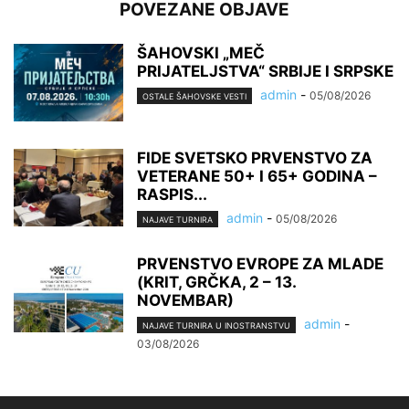
POVEZANE OBJAVE
ŠAHOVSKI „MEČ
PRIJATELJSTVA“ SRBIJE I SRPSKE
admin
-
05/08/2026
OSTALE ŠAHOVSKE VESTI
FIDE SVETSKO PRVENSTVO ZA
VETERANE 50+ I 65+ GODINA –
RASPIS...
admin
-
05/08/2026
NAJAVE TURNIRA
PRVENSTVO EVROPE ZA MLADE
(KRIT, GRČKA, 2 – 13.
NOVEMBAR)
admin
-
NAJAVE TURNIRA U INOSTRANSTVU
03/08/2026