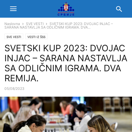
Naslovna
SVE VESTI
SVETSKI KUP 2023: DVOJAC INJAC –
SARANA NASTAVLJA SA ODLIČNIM IGRAMA. DVA...
SVE VESTI
VESTI IZ ŠSS
SVETSKI KUP 2023: DVOJAC
INJAC – SARANA NASTAVLJA
SA ODLIČNIM IGRAMA. DVA
REMIJA.
05/08/2023