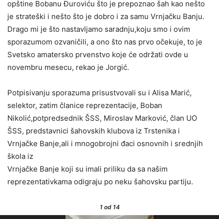
opštine Bobanu Đuroviću što je prepoznao šah kao nešto
je strateški i nešto što je dobro i za samu Vrnjačku Banju.
Drago mi je što nastavljamo saradnju,koju smo i ovim
sporazumom ozvaničili, a ono što nas prvo očekuje, to je
Svetsko amatersko prvenstvo koje će održati ovde u
novembru mesecu, rekao je Jorgić.
Potpisivanju sporazuma prisustvovali su i Alisa Marić,
selektor, zatim članice reprezentacije, Boban
Nikolić,potpredsednik ŠSS, Miroslav Marković, član UO
ŠSS, predstavnici šahovskih klubova iz Trstenika i
Vrnjačke Banje,ali i mnogobrojni đaci osnovnih i srednjih
škola iz
Vrnjačke Banje koji su imali priliku da sa našim
reprezentativkama odigraju po neku šahovsku partiju.
1
od 14