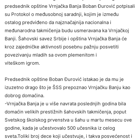
predsednik opštine Vrnjačka Banja Boban Đurović potpisali
su Protokol o međusobnoj saradnji, kojim je između
ostalog predviđeno da najznačajnija nacionalna i
međunarodna takmičenja budu usmeravana ka Vrnjačkoj
Banji. Šahovski savez Srbije i opština Vrnjačka Banja će
kroz zajedničke aktivnosti posebnu pažnju posvetiti
povezivanju mladih sa ovom plemenitom i
viteškom igrom.
Predsednik opštine Boban Đurović istakao je da mu je
izuzetno drago što je ŠSS prepoznao Vrnjačku Banju kao
dobrog domaćina.
-Vrnjačka Banja je u više navrata poslednjih godina bila
domaćin velikih prestižnih šahovskih takmičenja, poput
Svetskog školskog prvenstva u šahu u martu mesecu ove
godine, kada je učestvovalo 500 učesnika iz celog
sveta.Toliki broj dece koji učestvuje, i takva posvećenost i