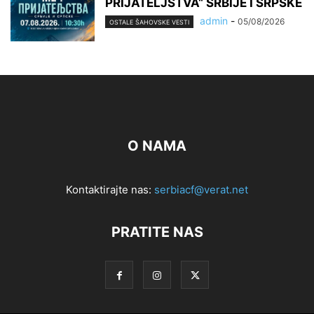
PRIJATELJSTVA“ SRBIJE I SRPSKE
admin
-
05/08/2026
OSTALE ŠAHOVSKE VESTI
O NAMA
Kontaktirajte nas:
serbiacf@verat.net
PRATITE NAS