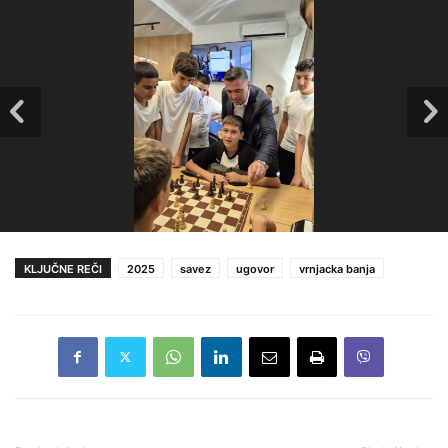
KLJUČNE REČI
2025
savez
ugovor
vrnjacka banja