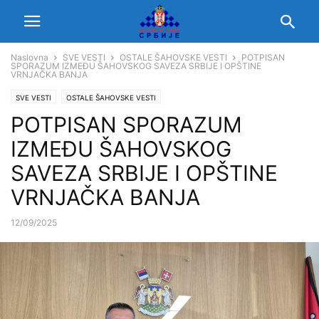
Naslovna
SVE VESTI
OSTALE ŠAHOVSKE VESTI
POTPISAN
SPORAZUM IZMEĐU ŠAHOVSKOG SAVEZA SRBIJE I OPŠTINE
VRNJAČKA BANJA
SVE VESTI
OSTALE ŠAHOVSKE VESTI
POTPISAN SPORAZUM
IZMEĐU ŠAHOVSKOG
SAVEZA SRBIJE I OPŠTINE
VRNJAČKA BANJA
12/09/2025