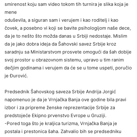
smirenost koju sam video tokom tih turnira je slika koja je
mene
oduševila, a siguran sam i verujem i kao roditelj i kao
čovek, a posebno vi koji se bavite psihologijom naše dece,
da je to nešto što možda danas u Srbiji nedostaje. Mislim
da je jako dobra ideja da Šahovski savez Srbije kroz
saradnju sa Ministarstvom prosvete omogući da šah dobije
svoj prostor u obrazovnom sistemu, upravo u tim ranim
dečjim godinama i verujem da će se u tome uspeti, poručio
je Đurović.
Predsednik Šahovskog saveza Srbije Andrija Jorgić
napomenuo je da je Vrnjačka Banja ove godine bila pravi
izbor i za pripreme ženske reprezentacije Srbije za
predstojeće Ekipno prvenstvo Evrope u Gruziji.
-Pored toga što je kraljica turizma, Vrnjačka Banja je
postala i prestonica šaha. Zahvalio bih se predsedniku