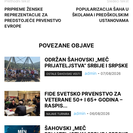
Prethodni tekst
Sledeći tekst
PRIPREME ŽENSKE
POPULARIZACIJA ŠAHA U
REPREZENTACIJE ZA
ŠKOLAMA I PREDŠKOLSKIM
PREDSTOJEĆE PRVENSTVO
USTANOVAMA
EVROPE
POVEZANE OBJAVE
ODRŽAN ŠAHOVSKI „MEČ
PRIJATELJSTVA“ SRBIJE I SRPSKE
admin
-
07/08/2026
OSTALE ŠAHOVSKE VESTI
FIDE SVETSKO PRVENSTVO ZA
VETERANE 50+ I 65+ GODINA –
RASPIS...
admin
-
06/08/2026
NAJAVE TURNIRA
ŠAHOVSKI „MEČ